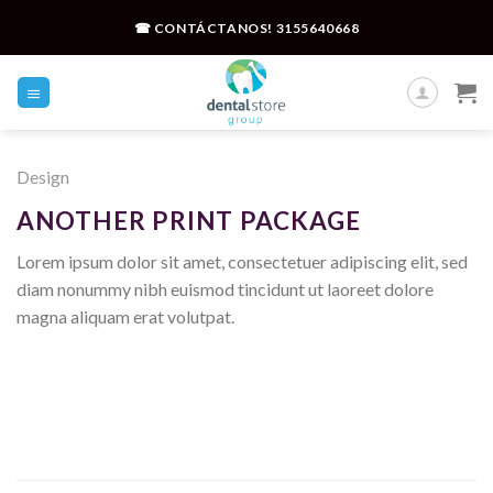
Skip
☎ CONTÁCTANOS!
3155640668
to
content
Design
ANOTHER PRINT PACKAGE
Lorem ipsum dolor sit amet, consectetuer adipiscing elit, sed
diam nonummy nibh euismod tincidunt ut laoreet dolore
magna aliquam erat volutpat.