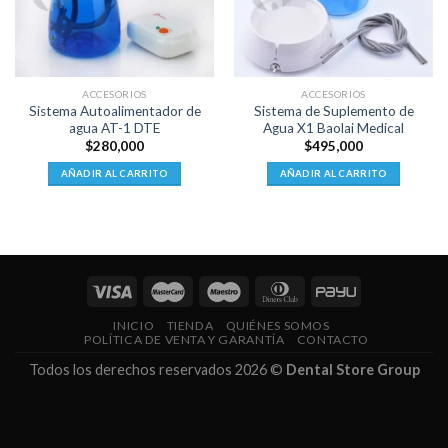
ACCESORIOS
ACCESORIOS
Sistema Autoalimentador de
Sistema de Suplemento de
agua AT-1 DTE
Agua X1 Baolai Medical
$
280,000
$
495,000
AÑADIR AL CARRITO
AÑADIR AL CARRITO
INICIO
TIENDA
QUIÉNES SOMOS
POLÍTICA DE VENTA Y GARANTÍA
CONTACTO
Todos los derechos reservados 2026 ©
Dental Store Group