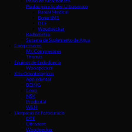
Polvo de Bicarbonato
Puntas para Scaler Ultrasónico
Baolai Medical
BonartM1
DTE
Woodpecker
Radiómetro
Sistema de Suplemento de Agua
Compresores
Mr. Compresores
Thomas
Equipos de Endodoncia
Woodpecker
Kits Odontológicos
Appledental
BEING
Coxo
NSK
Prodental
W&H
Lámparas de Fotocurado
DTE
Ultradent
Woodpecker