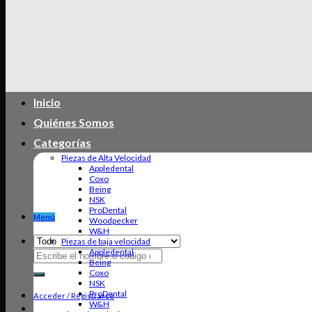
Inicio
Quiénes Somos
Categorías
Piezas de Alta Velocidad
Appledental
Coxo
Being
NSK
ProDental
Menú
Woodpecker
W&H
Piezas de baja velocidad
Appledental
Buscar
Being
por:
Coxo
NSK
ProDental
Acceder / Registrarse
W&H