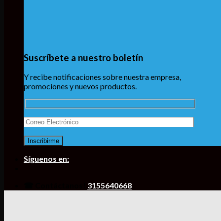
Suscríbete a nuestro boletín
Y recibe notificaciones sobre nuestra empresa,
promociones y nuevos productos.
Síguenos en:
☎ Contáctanos!
3155640668