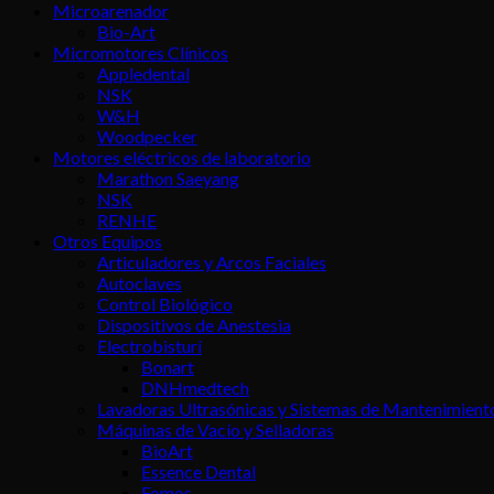
Microarenador
Bio-Art
Micromotores Clínicos
Appledental
NSK
W&H
Woodpecker
Motores eléctricos de laboratorio
Marathon Saeyang
NSK
RENHE
Otros Equipos
Articuladores y Arcos Faciales
Autoclaves
Control Biológico
Dispositivos de Anestesia
Electrobisturí
Bonart
DNHmedtech
Lavadoras Ultrasónicas y Sistemas de Mantenimient
Máquinas de Vacío y Selladoras
BioArt
Essence Dental
Fomos