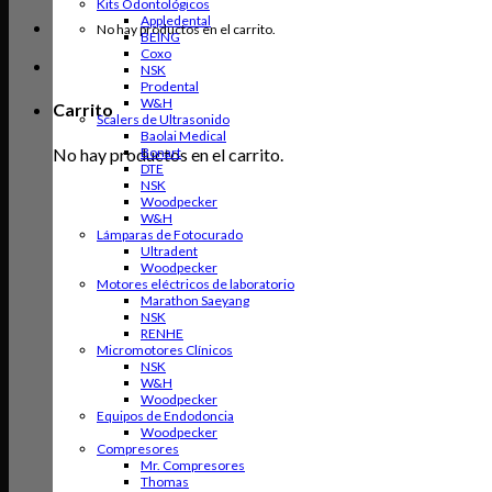
Kits Odontológicos
Appledental
No hay productos en el carrito.
BEING
Coxo
NSK
Prodental
W&H
Carrito
Scalers de Ultrasonido
Baolai Medical
No hay productos en el carrito.
Bonart
DTE
NSK
Woodpecker
W&H
Lámparas de Fotocurado
Ultradent
Woodpecker
Motores eléctricos de laboratorio
Marathon Saeyang
NSK
RENHE
Micromotores Clínicos
NSK
W&H
Woodpecker
Equipos de Endodoncia
Woodpecker
Compresores
Mr. Compresores
Thomas