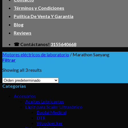
Términos y Condiciones
Política De Venta Y Garantía
Blog
Reviews
☎ Contáctanos!
3155640668
Motores eléctricos de laboratorio
/
Marathon Saeyang
Filtrar
Showing all 3 results
Categorías
Accesorios
Aceites Lubricantes
Lápiz para Scaler Ultrasónico
Baolai Medical
DTE
Woodpecker