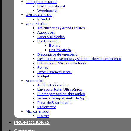
Radiografía Intraoral
Fiad International
Woodpecker
UNIDAD DENTAL
KDental
Otros Equipos
Articuladores y Arcos Faciales
Autoclaves
Control Biológico
Electrobisturí
Bonart
DNHmedtech
Dispositivos de Anestesia
Lavadoras Ultrasónicas y Sistemas de Mantenimiento
Máquinas de Vacío y Selladoras
Fomos
Otros Essence Dental
Profijet
Accesorios
Aceites Lubricantes
Lápiz para Scaler Ultrasónico
Puntas para Scaler Ultrasónico
Sistema de Suplemento de Agua
Polvo de Bicarbonato
Radiómetro
Microarenador
Bio-Art
PROMOCIONES
Contacto