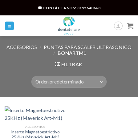
Skip
☎ CONTÁCTANOS!
3155640668
to
content
ACCESORIOS
/
PUNTAS PARA SCALER ULTRASÓNICO
/
BONARTM1
FILTRAR
ACCESORIOS
Inserto Magnetoestrictivo
25KHz (Maverick Art-M1)