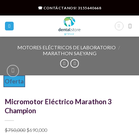
Skip
☎ CONTÁCTANOS!
3155640668
to
content
MOTORES ELÉCTRICOS DE LABORATORIO
/
MARATHON SAEYANG
Oferta
Micromotor Eléctrico Marathon 3
Champion
El
El
$
750,000
$
690,000
precio
precio