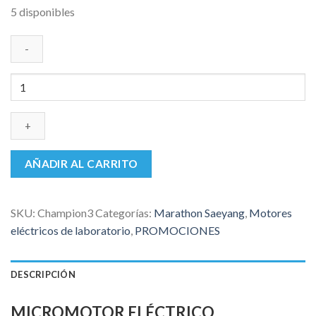
5 disponibles
original
actual
era:
es:
$750,000.
$690,000.
Micromotor
Eléctrico
Marathon
3
Champion
cantidad
AÑADIR AL CARRITO
SKU:
Champion3
Categorías:
Marathon Saeyang
,
Motores
eléctricos de laboratorio
,
PROMOCIONES
DESCRIPCIÓN
MICROMOTOR ELÉCTRICO