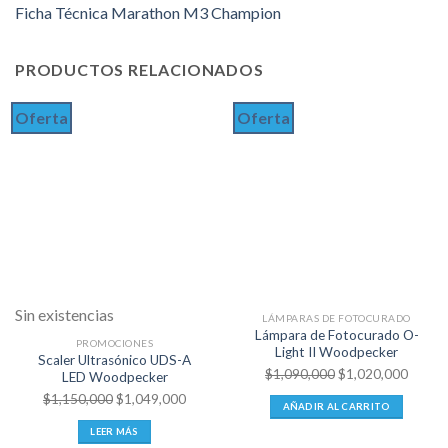
Ficha Técnica Marathon M3 Champion
PRODUCTOS RELACIONADOS
Oferta
Oferta
Sin existencias
LÁMPARAS DE FOTOCURADO
Lámpara de Fotocurado O-
PROMOCIONES
Light II Woodpecker
Scaler Ultrasónico UDS-A
El
El
$
1,090,000
$
1,020,000
LED Woodpecker
precio
precio
El
El
$
1,150,000
$
1,049,000
AÑADIR AL CARRITO
original
actual
precio
precio
LEER MÁS
era:
es:
original
actual