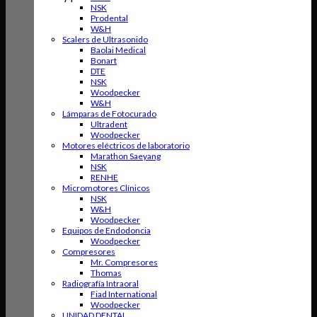
NSK
Prodental
W&H
Scalers de Ultrasonido
Baolai Medical
Bonart
DTE
NSK
Woodpecker
W&H
Lámparas de Fotocurado
Ultradent
Woodpecker
Motores eléctricos de laboratorio
Marathon Saeyang
NSK
RENHE
Micromotores Clínicos
NSK
W&H
Woodpecker
Equipos de Endodoncia
Woodpecker
Compresores
Mr. Compresores
Thomas
Radiografía Intraoral
Fiad International
Woodpecker
UNIDAD DENTAL