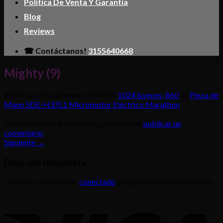
Política De Venta Y Garantía
Blog
Reviews
☎ Contáctanos!
3155640668
Mighty (9)
Publicado
25 diciembre, 2020
en
1024 &veces; 860
en
Pieza de
Mano SDE-H37L1 Micromotor Eléctrico Marathon
Trackbacks están cerrados, pero puedes
publicar un
comentario
.
Siguiente
→
Deja una respuesta
Lo siento, debes estar
conectado
para publicar un comentario.