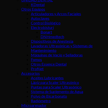
KDental
Otros Equipos
Articuladores y Arcos Faciales
Autoclaves
Control Biológico
Electrobisturí
Bonart
DNHmedtech
Dispositivos de Anestesia
Lavadoras Ultrasónicas y Sistemas de
Mantenimiento
Máquinas de Vacío y Selladoras
Fomos
Otros Essence Dental
Profijet
Accesorios
Aceites Lubricantes
Lápiz para Scaler Ultrasónico
Puntas para Scaler Ultrasónico
Sistema de Suplemento de Agua
Polvo de Bicarbonato
Radiómetro
Microarenador