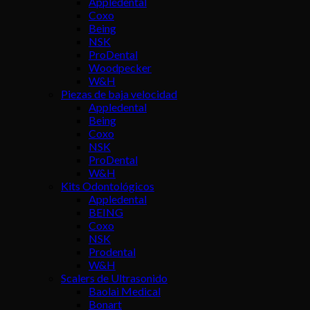
Appledental
Coxo
Being
NSK
ProDental
Woodpecker
W&H
Piezas de baja velocidad
Appledental
Being
Coxo
NSK
ProDental
W&H
Kits Odontológicos
Appledental
BEING
Coxo
NSK
Prodental
W&H
Scalers de Ultrasonido
Baolai Medical
Bonart