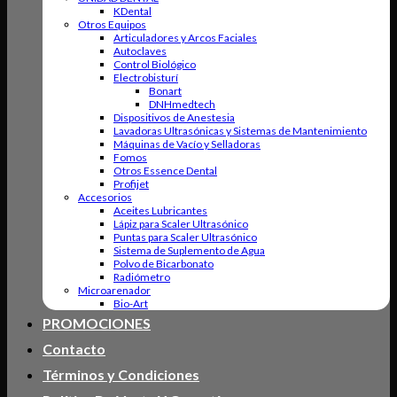
KDental
Otros Equipos
Articuladores y Arcos Faciales
Autoclaves
Control Biológico
Electrobisturí
Bonart
DNHmedtech
Dispositivos de Anestesia
Lavadoras Ultrasónicas y Sistemas de Mantenimiento
Máquinas de Vacío y Selladoras
Fomos
Otros Essence Dental
Profijet
Accesorios
Aceites Lubricantes
Lápiz para Scaler Ultrasónico
Puntas para Scaler Ultrasónico
Sistema de Suplemento de Agua
Polvo de Bicarbonato
Radiómetro
Microarenador
Bio-Art
PROMOCIONES
Contacto
Términos y Condiciones