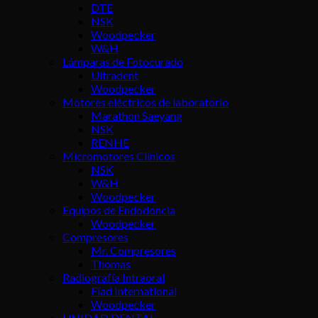
DTE
NSK
Woodpecker
W&H
Lámparas de Fotocurado
Ultradent
Woodpecker
Motores eléctricos de laboratorio
Marathon Saeyang
NSK
RENHE
Micromotores Clínicos
NSK
W&H
Woodpecker
Equipos de Endodoncia
Woodpecker
Compresores
Mr. Compresores
Thomas
Radiografía Intraoral
Fiad International
Woodpecker
UNIDAD DENTAL