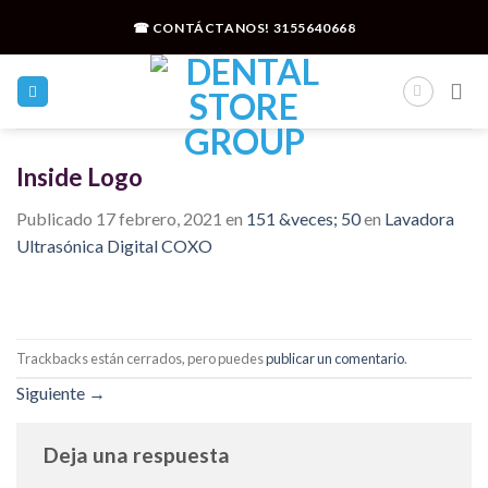
Skip
☎ CONTÁCTANOS!
3155640668
to
content
Inside Logo
Publicado
17 febrero, 2021
en
151 &veces; 50
en
Lavadora
Ultrasónica Digital COXO
Trackbacks están cerrados, pero puedes
publicar un comentario
.
Siguiente
→
Deja una respuesta