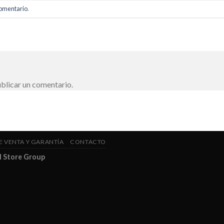
comentario
.
blicar un comentario.
E VENTA Y GARANTÍA
CONTACTO
l Store Group