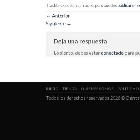
Trackbacks están cerrados, pero puedes
publicar un 
←
Anterior
Siguiente
→
Deja una respuesta
Lo siento, debes estar
conectado
para pu
INICIO
TIENDA
QUIÉNES SOMOS
POLÍTICA D
Todos los derechos reservados 2026 ©
Denta