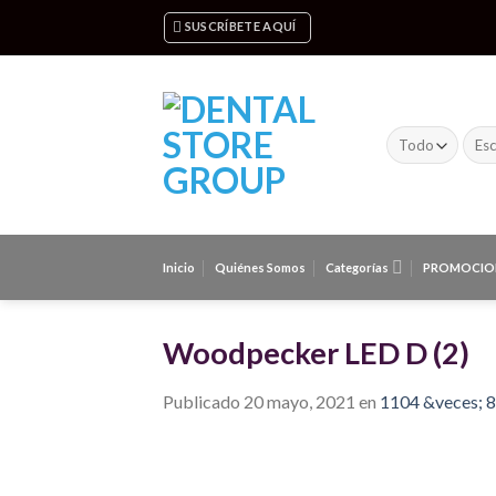
Skip
SUSCRÍBETE AQUÍ
to
content
Busc
por:
Inicio
Quiénes Somos
Categorías
PROMOCIO
Woodpecker LED D (2)
Publicado
20 mayo, 2021
en
1104 &veces; 