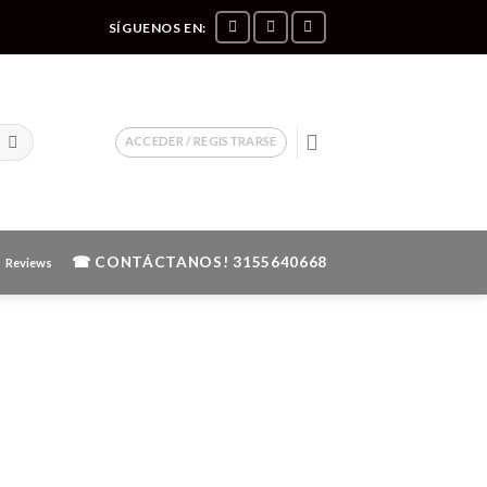
SÍGUENOS EN:
ACCEDER / REGISTRARSE
☎ CONTÁCTANOS!
3155640668
Reviews