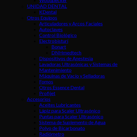
Woodpecker
UNIDAD DENTAL
KDental
Otros Equipos
Articuladores y Arcos Faciales
Autoclaves
Control Biológico
Electrobisturí
Bonart
DNHmedtech
Dispositivos de Anestesia
Lavadoras Ultrasónicas y Sistemas de
Mantenimiento
Máquinas de Vacío y Selladoras
Fomos
Otros Essence Dental
Profijet
Accesorios
Aceites Lubricantes
Lápiz para Scaler Ultrasónico
Puntas para Scaler Ultrasónico
Sistema de Suplemento de Agua
Polvo de Bicarbonato
Radiómetro