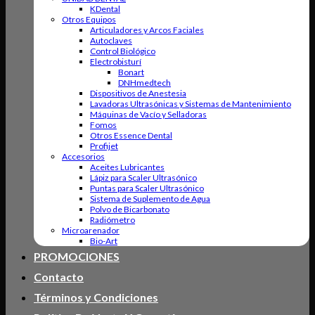
KDental
Otros Equipos
Articuladores y Arcos Faciales
Autoclaves
Control Biológico
Electrobisturí
Bonart
DNHmedtech
Dispositivos de Anestesia
Lavadoras Ultrasónicas y Sistemas de Mantenimiento
Máquinas de Vacío y Selladoras
Fomos
Otros Essence Dental
Profijet
Accesorios
Aceites Lubricantes
Lápiz para Scaler Ultrasónico
Puntas para Scaler Ultrasónico
Sistema de Suplemento de Agua
Polvo de Bicarbonato
Radiómetro
Microarenador
Bio-Art
PROMOCIONES
Contacto
Términos y Condiciones