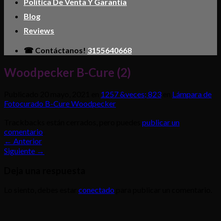
Política De Venta Y Garantía
Blog
Reviews
☎ Contáctanos!
3155640668
Woodpecker B-Cure (2)
Publicado
20 mayo, 2021
en
1257 &veces; 823
en
Lámpara de
Fotocurado B-Cure Woodpecker
Trackbacks están cerrados, pero puedes
publicar un
comentario
.
←
Anterior
Siguiente
→
Deja una respuesta
Lo siento, debes estar
conectado
para publicar un comentario.