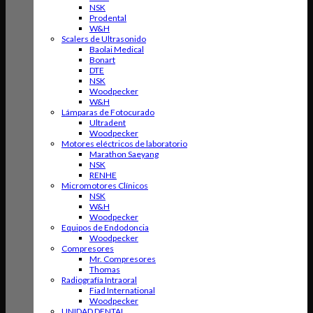
NSK
Prodental
W&H
Scalers de Ultrasonido
Baolai Medical
Bonart
DTE
NSK
Woodpecker
W&H
Lámparas de Fotocurado
Ultradent
Woodpecker
Motores eléctricos de laboratorio
Marathon Saeyang
NSK
RENHE
Micromotores Clínicos
NSK
W&H
Woodpecker
Equipos de Endodoncia
Woodpecker
Compresores
Mr. Compresores
Thomas
Radiografía Intraoral
Fiad International
Woodpecker
UNIDAD DENTAL