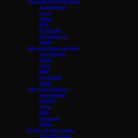
Piezas de Alta Velocidad
Appledental
Coxo
Being
NSK
ProDental
Woodpecker
W&H
Piezas de baja velocidad
Appledental
Being
Coxo
NSK
ProDental
W&H
Kits Odontológicos
Appledental
BEING
Coxo
NSK
Prodental
W&H
Scalers de Ultrasonido
Baolai Medical