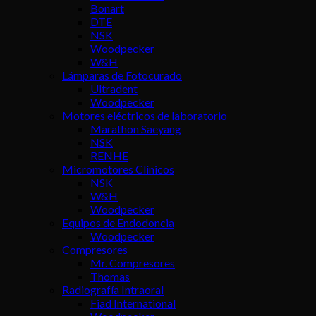
Bonart
DTE
NSK
Woodpecker
W&H
Lámparas de Fotocurado
Ultradent
Woodpecker
Motores eléctricos de laboratorio
Marathon Saeyang
NSK
RENHE
Micromotores Clínicos
NSK
W&H
Woodpecker
Equipos de Endodoncia
Woodpecker
Compresores
Mr. Compresores
Thomas
Radiografía Intraoral
Fiad International