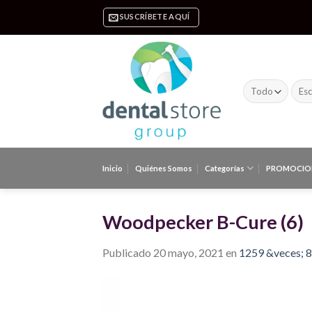
Skip
SUSCRÍBETE AQUÍ
to
content
Busc
por:
Inicio
Quiénes Somos
Categorías
PROMOCIO
Woodpecker B-Cure (6)
Publicado
20 mayo, 2021
en
1259 &veces; 