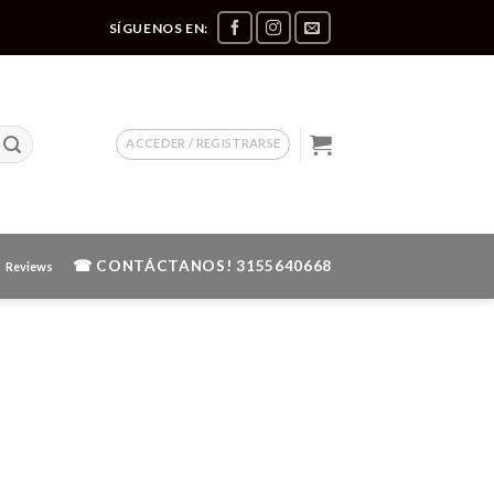
SÍGUENOS EN:
ACCEDER / REGISTRARSE
☎ CONTÁCTANOS!
3155640668
Reviews