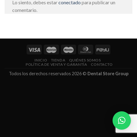
Lo siento, debes estar
conectado
para publicar un
comentario.
INICIO
TIENDA
QUIÉNES SOMOS
POLÍTICA DE VENTA Y GARANTÍA
CONTACTO
Todos los derechos reservados 2026 ©
Dental Store Group