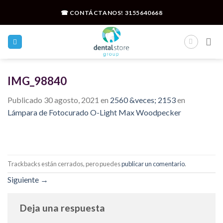
Skip
☎ CONTÁCTANOS!
3155640668
to
content
IMG_98840
Publicado
30 agosto, 2021
en
2560 &veces; 2153
en
Lámpara de Fotocurado O-Light Max Woodpecker
Trackbacks están cerrados, pero puedes
publicar un comentario
.
Siguiente
→
Deja una respuesta