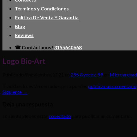
Términos y Condiciones
Política De Venta Y Garantía
Blog
Reviews
☎ Contáctanos!
3155640668
Logo Bio-Art
Publicado
9 noviembre, 2021
en
295 &veces; 99
en
Microarenad
Trackbacks están cerrados, pero puedes
publicar un comentario
Siguiente
→
Deja una respuesta
Lo siento, debes estar
conectado
para publicar un comentario.