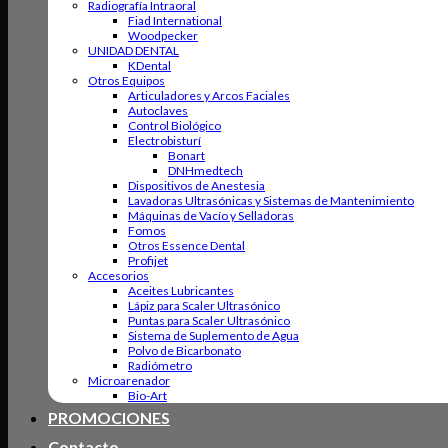
Radiografía Intraoral
Fiad International
Woodpecker
UNIDAD DENTAL
KDental
Otros Equipos
Articuladores y Arcos Faciales
Autoclaves
Control Biológico
Electrobisturí
Bonart
DNHmedtech
Dispositivos de Anestesia
Lavadoras Ultrasónicas y Sistemas de Mantenimiento
Máquinas de Vacío y Selladoras
Fomos
Otros Essence Dental
Profijet
Accesorios
Aceites Lubricantes
Lápiz para Scaler Ultrasónico
Puntas para Scaler Ultrasónico
Sistema de Suplemento de Agua
Polvo de Bicarbonato
Radiómetro
Microarenador
Bio-Art
PROMOCIONES
Contacto