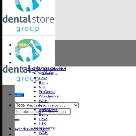
Inicio
Quiénes Somos
Categorías
Piezas de Alta Velocidad
Appledental
Coxo
Being
NSK
ProDental
Menú
Woodpecker
W&H
Piezas de baja velocidad
Appledental
Buscar
Being
por:
Coxo
NSK
ProDental
Acceder / Registrarse
W&H