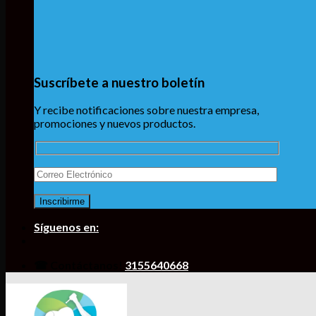
Suscríbete a nuestro boletín
Y recibe notificaciones sobre nuestra empresa,
promociones y nuevos productos.
Síguenos en:
☎ Contáctanos!
3155640668