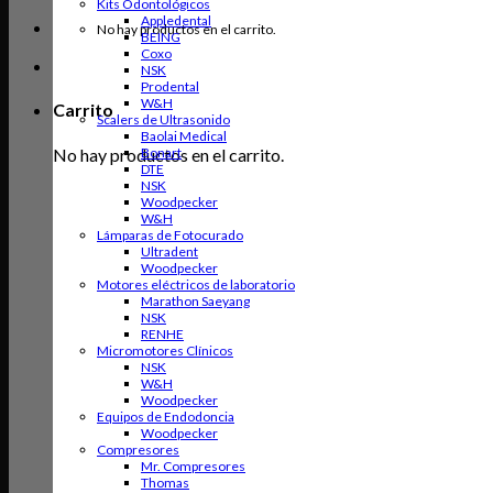
Kits Odontológicos
Appledental
No hay productos en el carrito.
BEING
Coxo
NSK
Prodental
W&H
Carrito
Scalers de Ultrasonido
Baolai Medical
No hay productos en el carrito.
Bonart
DTE
NSK
Woodpecker
W&H
Lámparas de Fotocurado
Ultradent
Woodpecker
Motores eléctricos de laboratorio
Marathon Saeyang
NSK
RENHE
Micromotores Clínicos
NSK
W&H
Woodpecker
Equipos de Endodoncia
Woodpecker
Compresores
Mr. Compresores
Thomas