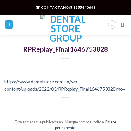
Skip
☎ CONTÁCTANOS!
3155640668
to
content
RPReplay_Final1646753828
https://www.dentalstore.com.co/wp-
content/uploads/2022/03/RPReplay_Final1646753828.mov
Esta entrada fue publicada en . Marque como favorito el
Enlace
permanente
.