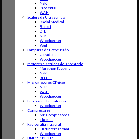
NSK
Prodental
W&H
Scalers de Ultrasonido
Baolai Medical
Bonart
DTE
NSK
Woodpecker
W&H
Lámparas de Fotocurado
Ultradent
Woodpecker
Motores eléctricos de laboratorio
Marathon Saeyang
NSK
RENHE
Micromotores Clínicos
NSK
W&H
Woodpecker
Equipos de Endodoncia
Woodpecker
Compresores
Mr. Compresores
Thomas
Radiografía Intraoral
Fiad International
Woodpecker
UNIDAD DENTAL