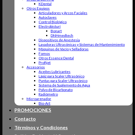
KDental
Otros Equipos
Articuladores y Arcos Faciales
Autoclaves
Control Biológico
Electrobisturí
Bonart
DNHmedtech
Dispositivos de Anestesia
Lavadoras Ultrasónicas y Sistemas de Mantenimiento
Máquinas de Vacío y Selladoras
Fomos
Otros Essence Dental
Profijet
Accesorios
Aceites Lubricantes
Lápiz para Scaler Ultrasónico
Puntas para Scaler Ultrasónico
Sistema de Suplemento de Agua
Polvo de Bicarbonato
Radiómetro
Microarenador
Bio-Art
PROMOCIONES
Contacto
Términos y Condiciones