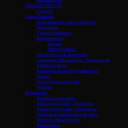
Woodpecker
UNIDAD DENTAL
KDental
Otros Equipos
Articuladores y Arcos Faciales
Autoclaves
Control Biológico
Electrobisturí
Bonart
DNHmedtech
Dispositivos de Anestesia
Lavadoras Ultrasónicas y Sistemas de
Mantenimiento
Máquinas de Vacío y Selladoras
Fomos
Otros Essence Dental
Profijet
Accesorios
Aceites Lubricantes
Lápiz para Scaler Ultrasónico
Puntas para Scaler Ultrasónico
Sistema de Suplemento de Agua
Polvo de Bicarbonato
Radiómetro