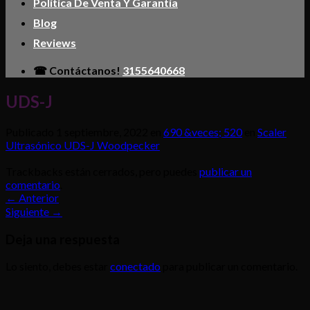
Política De Venta Y Garantía
Blog
Reviews
☎ Contáctanos!
3155640668
UDS-J
Publicado
1 septiembre, 2022
en
690 &veces; 520
en
Scaler
Ultrasónico UDS-J Woodpecker
Trackbacks están cerrados, pero puedes
publicar un
comentario
.
←
Anterior
Siguiente
→
Deja una respuesta
Lo siento, debes estar
conectado
para publicar un comentario.