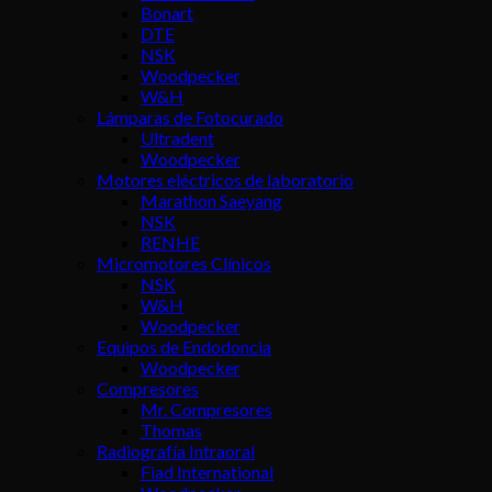
Bonart
DTE
NSK
Woodpecker
W&H
Lámparas de Fotocurado
Ultradent
Woodpecker
Motores eléctricos de laboratorio
Marathon Saeyang
NSK
RENHE
Micromotores Clínicos
NSK
W&H
Woodpecker
Equipos de Endodoncia
Woodpecker
Compresores
Mr. Compresores
Thomas
Radiografía Intraoral
Fiad International