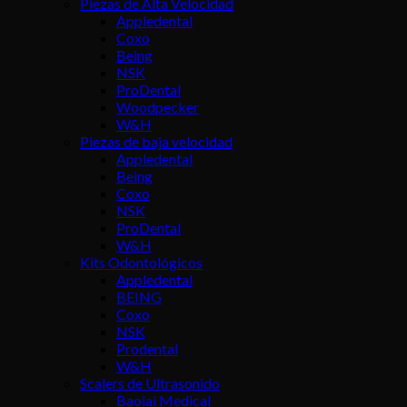
Piezas de Alta Velocidad
Appledental
Coxo
Being
NSK
ProDental
Woodpecker
W&H
Piezas de baja velocidad
Appledental
Being
Coxo
NSK
ProDental
W&H
Kits Odontológicos
Appledental
BEING
Coxo
NSK
Prodental
W&H
Scalers de Ultrasonido
Baolai Medical