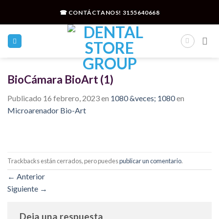
Skip
☎ CONTÁCTANOS!
3155640668
to
content
BioCámara BioArt (1)
Publicado
16 febrero, 2023
en
1080 &veces; 1080
en
Microarenador Bio-Art
Trackbacks están cerrados, pero puedes
publicar un comentario
.
←
Anterior
Siguiente
→
Deja una respuesta