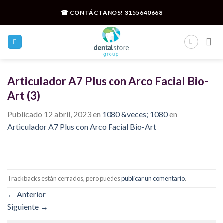
Skip
☎ CONTÁCTANOS!
3155640668
to
content
Articulador A7 Plus con Arco Facial Bio-
Art (3)
Publicado
12 abril, 2023
en
1080 &veces; 1080
en
Articulador A7 Plus con Arco Facial Bio-Art
Trackbacks están cerrados, pero puedes
publicar un comentario
.
←
Anterior
Siguiente
→