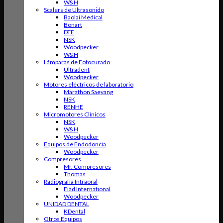
W&H
Scalers de Ultrasonido
Baolai Medical
Bonart
DTE
NSK
Woodpecker
W&H
Lámparas de Fotocurado
Ultradent
Woodpecker
Motores eléctricos de laboratorio
Marathon Saeyang
NSK
RENHE
Micromotores Clínicos
NSK
W&H
Woodpecker
Equipos de Endodoncia
Woodpecker
Compresores
Mr. Compresores
Thomas
Radiografía Intraoral
Fiad International
Woodpecker
UNIDAD DENTAL
KDental
Otros Equipos