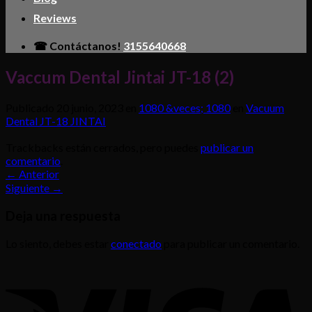
Reviews
☎ Contáctanos!
3155640668
Vaccum Dental Jintai JT-18 (2)
Publicado
20 junio, 2023
en
1080 &veces; 1080
en
Vacuum
Dental JT-18 JINTAI
Trackbacks están cerrados, pero puedes
publicar un
comentario
.
←
Anterior
Siguiente
→
Deja una respuesta
Lo siento, debes estar
conectado
para publicar un comentario.