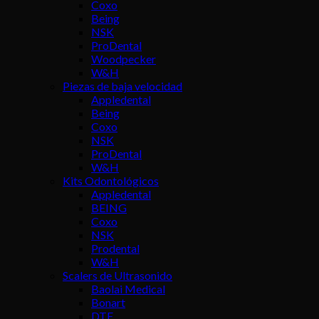
Coxo
Being
NSK
ProDental
Woodpecker
W&H
Piezas de baja velocidad
Appledental
Being
Coxo
NSK
ProDental
W&H
Kits Odontológicos
Appledental
BEING
Coxo
NSK
Prodental
W&H
Scalers de Ultrasonido
Baolai Medical
Bonart
DTE