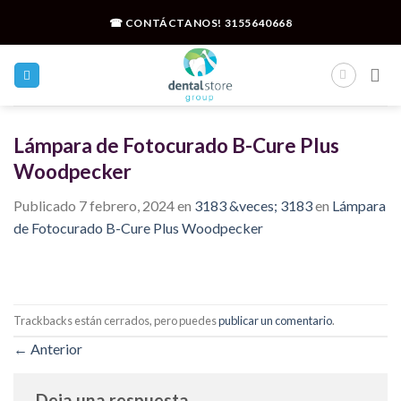
Skip
☎ CONTÁCTANOS!
3155640668
to
content
Lámpara de Fotocurado B-Cure Plus
Woodpecker
Publicado
7 febrero, 2024
en
3183 &veces; 3183
en
Lámpara
de Fotocurado B-Cure Plus Woodpecker
Trackbacks están cerrados, pero puedes
publicar un comentario
.
←
Anterior
Deja una respuesta