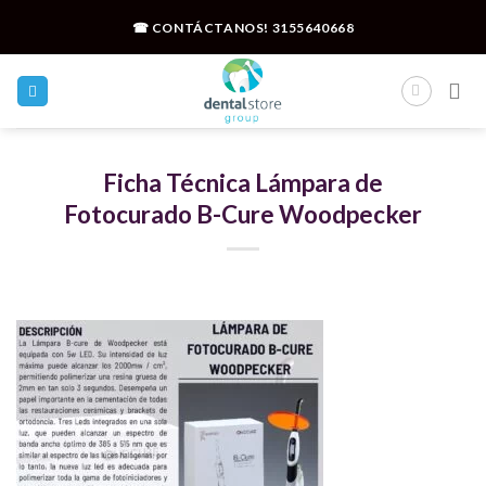
Skip
☎ CONTÁCTANOS!
3155640668
to
content
Ficha Técnica Lámpara de
Fotocurado B-Cure Woodpecker