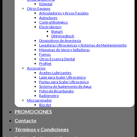
KDental
Otros Equipos
Articuladores y Arcos Faciales
Autoclaves
Control Biológico
Electrobisturí
Bonart
DNHmedtech
Dispositivos de Anestesia
Lavadoras Ultrasónicas y Sistemas de Mantenimiento
Máquinas de Vacío y Selladoras
Fomos
Otros Essence Dental
Profijet
Accesorios
Aceites Lubricantes
Lápiz para Scaler Ultrasónico
Puntas para Scaler Ultrasónico
Sistema de Suplemento de Agua
Polvo de Bicarbonato
Radiómetro
Microarenador
Bio-Art
PROMOCIONES
Contacto
Términos y Condiciones