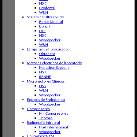
NSK
Prodental
W&H
Scalers de Ultrasonido
Baolai Medical
Bonart
DTE
NSK
Woodpecker
W&H
Lámparas de Fotocurado
Ultradent
Woodpecker
Motores eléctricos de laboratorio
Marathon Saeyang
NSK
RENHE
Micromotores Clínicos
NSK
W&H
Woodpecker
Equipos de Endodoncia
Woodpecker
Compresores
Mr. Compresores
Thomas
Radiografía Intraoral
Fiad International
Woodpecker
UNIDAD DENTAL