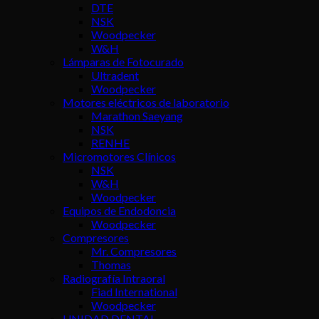
DTE
NSK
Woodpecker
W&H
Lámparas de Fotocurado
Ultradent
Woodpecker
Motores eléctricos de laboratorio
Marathon Saeyang
NSK
RENHE
Micromotores Clínicos
NSK
W&H
Woodpecker
Equipos de Endodoncia
Woodpecker
Compresores
Mr. Compresores
Thomas
Radiografía Intraoral
Fiad International
Woodpecker
UNIDAD DENTAL