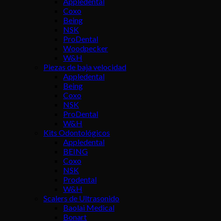
Appledental
Coxo
Being
NSK
ProDental
Woodpecker
W&H
Piezas de baja velocidad
Appledental
Being
Coxo
NSK
ProDental
W&H
Kits Odontológicos
Appledental
BEING
Coxo
NSK
Prodental
W&H
Scalers de Ultrasonido
Baolai Medical
Bonart