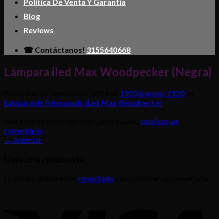
Política De Venta Y Garantía
Blog
Reviews
☎ Contáctanos!
3155640668
Lámpara iled Max Woodpecker (Negra)
Publicado
26 septiembre, 2024
en
1920 &veces; 1920
en
Lámpara de Fotocurado iLed Max Woodpecker
Trackbacks están cerrados, pero puedes
publicar un
comentario
.
←
Anterior
Deja una respuesta
Lo siento, debes estar
conectado
para publicar un comentario.