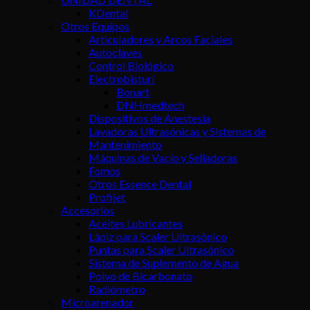
KDental
Otros Equipos
Articuladores y Arcos Faciales
Autoclaves
Control Biológico
Electrobisturí
Bonart
DNHmedtech
Dispositivos de Anestesia
Lavadoras Ultrasónicas y Sistemas de
Mantenimiento
Máquinas de Vacío y Selladoras
Fomos
Otros Essence Dental
Profijet
Accesorios
Aceites Lubricantes
Lápiz para Scaler Ultrasónico
Puntas para Scaler Ultrasónico
Sistema de Suplemento de Agua
Polvo de Bicarbonato
Radiómetro
Microarenador