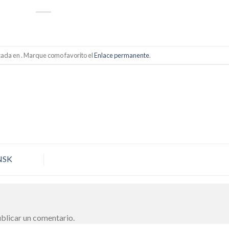
cada en . Marque como favorito el
Enlace permanente
.
 NSK
blicar un comentario.