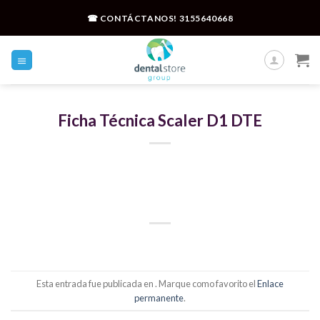
Skip
☎ CONTÁCTANOS!
3155640668
to
content
Ficha Técnica Scaler D1 DTE
Esta entrada fue publicada en . Marque como favorito el
Enlace
permanente
.