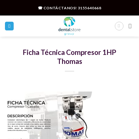
Skip
☎ CONTÁCTANOS!
3155640668
to
content
Ficha Técnica Compresor 1HP
Thomas