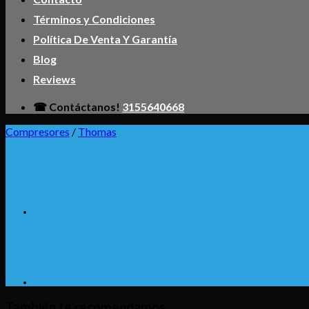
Términos y Condiciones
Política De Venta Y Garantía
Blog
Reviews
☎ Contáctanos!
3155640668
Compresores
/
Thomas
También te recomendamos…