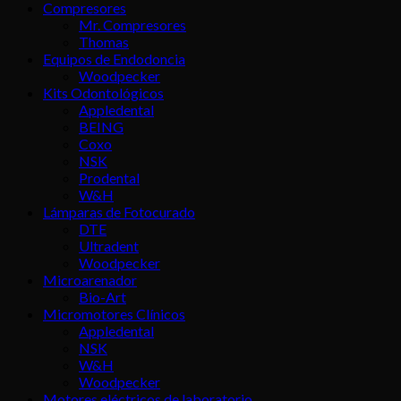
Compresores
Mr. Compresores
Thomas
Equipos de Endodoncia
Woodpecker
Kits Odontológicos
Appledental
BEING
Coxo
NSK
Prodental
W&H
Lámparas de Fotocurado
DTE
Ultradent
Woodpecker
Microarenador
Bio-Art
Micromotores Clínicos
Appledental
NSK
W&H
Woodpecker
Motores eléctricos de laboratorio