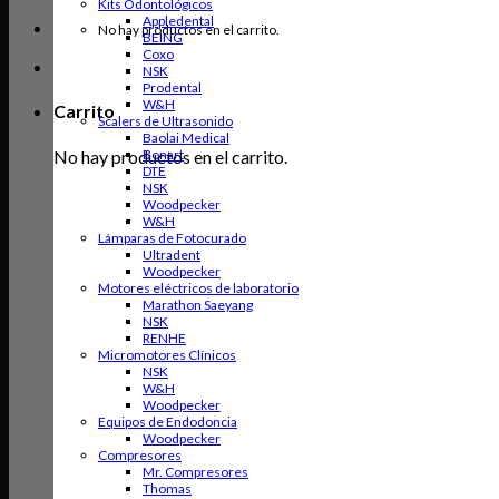
Kits Odontológicos
Appledental
No hay productos en el carrito.
BEING
Coxo
NSK
Prodental
W&H
Carrito
Scalers de Ultrasonido
Baolai Medical
No hay productos en el carrito.
Bonart
DTE
NSK
Woodpecker
W&H
Lámparas de Fotocurado
Ultradent
Woodpecker
Motores eléctricos de laboratorio
Marathon Saeyang
NSK
RENHE
Micromotores Clínicos
NSK
W&H
Woodpecker
Equipos de Endodoncia
Woodpecker
Compresores
Mr. Compresores
Thomas