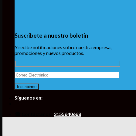
Suscríbete a nuestro boletín
Y recibe notificaciones sobre nuestra empresa,
promociones y nuevos productos.
Síguenos en:
☎ Contáctanos!
3155640668