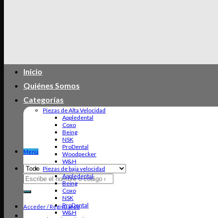
Inicio
Quiénes Somos
Categorías
Piezas de Alta Velocidad
Appledental
Coxo
Being
NSK
ProDental
Menú
Woodpecker
W&H
Piezas de baja velocidad
Appledental
Buscar
Being
por:
Coxo
NSK
ProDental
Acceder / Registrarse
W&H