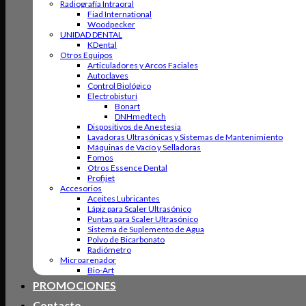
Radiografía Intraoral
Fiad International
Woodpecker
UNIDAD DENTAL
KDental
Otros Equipos
Articuladores y Arcos Faciales
Autoclaves
Control Biológico
Electrobisturí
Bonart
DNHmedtech
Dispositivos de Anestesia
Lavadoras Ultrasónicas y Sistemas de Mantenimiento
Máquinas de Vacío y Selladoras
Fomos
Otros Essence Dental
Profijet
Accesorios
Aceites Lubricantes
Lápiz para Scaler Ultrasónico
Puntas para Scaler Ultrasónico
Sistema de Suplemento de Agua
Polvo de Bicarbonato
Radiómetro
Microarenador
Bio-Art
PROMOCIONES
Contacto