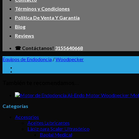
Términos y Condiciones
Política De Venta Y Garantía
Blog
Reviews
☎ Contáctanos!
3155640668
Equipos de Endodoncia
/
Woodpecker
También te recomendamos…
Mot
Categorías
Accesorios
Aceites Lubricantes
Lápiz para Scaler Ultrasónico
Baolai Medical