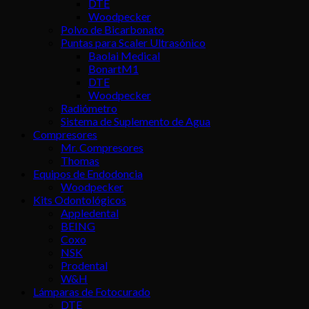
DTE
Woodpecker
Polvo de Bicarbonato
Puntas para Scaler Ultrasónico
Baolai Medical
BonartM1
DTE
Woodpecker
Radiómetro
Sistema de Suplemento de Agua
Compresores
Mr. Compresores
Thomas
Equipos de Endodoncia
Woodpecker
Kits Odontológicos
Appledental
BEING
Coxo
NSK
Prodental
W&H
Lámparas de Fotocurado
DTE