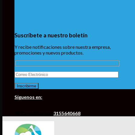
Suscríbete a nuestro boletín
Y recibe notificaciones sobre nuestra empresa,
promociones y nuevos productos.
Síguenos en:
☎ Contáctanos!
3155640668