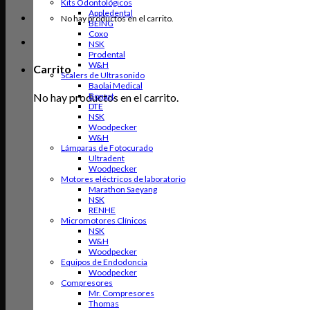
Kits Odontológicos
Appledental
No hay productos en el carrito.
BEING
Coxo
NSK
Prodental
W&H
Carrito
Scalers de Ultrasonido
Baolai Medical
No hay productos en el carrito.
Bonart
DTE
NSK
Woodpecker
W&H
Lámparas de Fotocurado
Ultradent
Woodpecker
Motores eléctricos de laboratorio
Marathon Saeyang
NSK
RENHE
Micromotores Clínicos
NSK
W&H
Woodpecker
Equipos de Endodoncia
Woodpecker
Compresores
Mr. Compresores
Thomas