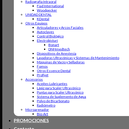
Radiografía Intraoral
Fiad International
Woodpecker
UNIDAD DENTAL
KDental
Otros Equipos
Articuladores y Arcos Faciales
Autoclaves
Control Biológico
Electrobisturí
Bonart
DNHmedtech
Dispositivos de Anestesia
Lavadoras Ultrasónicas y Sistemas de Mantenimiento
Máquinas de Vacío y Selladoras
Fomos
Otros Essence Dental
Profijet
Accesorios
Aceites Lubricantes
Lápiz para Scaler Ultrasónico
Puntas para Scaler Ultrasónico
Sistema de Suplemento de Agua
Polvo de Bicarbonato
Radiómetro
Microarenador
Bio-Art
PROMOCIONES
Contacto