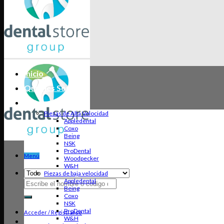
Inicio
Quiénes Somos
Categorías
Piezas de Alta Velocidad
Appledental
Coxo
Being
NSK
ProDental
Menú
Woodpecker
W&H
Piezas de baja velocidad
Appledental
Buscar
Being
por:
Coxo
NSK
ProDental
Acceder / Registrarse
W&H