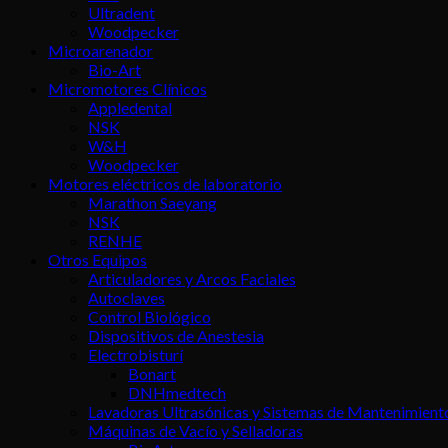
Ultradent
Woodpecker
Microarenador
Bio-Art
Micromotores Clínicos
Appledental
NSK
W&H
Woodpecker
Motores eléctricos de laboratorio
Marathon Saeyang
NSK
RENHE
Otros Equipos
Articuladores y Arcos Faciales
Autoclaves
Control Biológico
Dispositivos de Anestesia
Electrobisturí
Bonart
DNHmedtech
Lavadoras Ultrasónicas y Sistemas de Mantenimient
Máquinas de Vacío y Selladoras