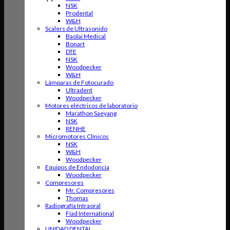
NSK
Prodental
W&H
Scalers de Ultrasonido
Baolai Medical
Bonart
DTE
NSK
Woodpecker
W&H
Lámparas de Fotocurado
Ultradent
Woodpecker
Motores eléctricos de laboratorio
Marathon Saeyang
NSK
RENHE
Micromotores Clínicos
NSK
W&H
Woodpecker
Equipos de Endodoncia
Woodpecker
Compresores
Mr. Compresores
Thomas
Radiografía Intraoral
Fiad International
Woodpecker
UNIDAD DENTAL