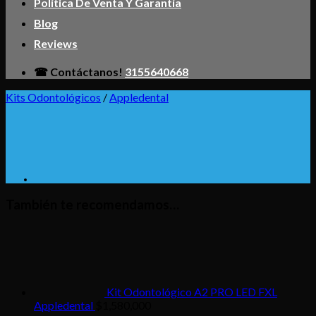
Política De Venta Y Garantía
Blog
Reviews
☎ Contáctanos!
3155640668
Kits Odontológicos
/
Appledental
También te recomendamos…
Kit Odontológico A2 PRO LED FXL
Appledental
$
1,580,000