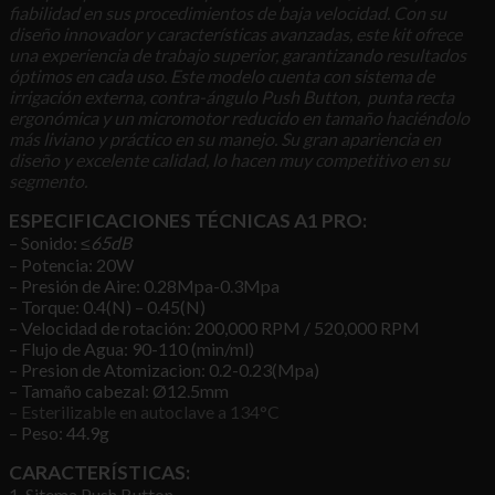
fiabilidad en sus procedimientos de baja velocidad. Con su
diseño innovador y características avanzadas, este kit ofrece
una experiencia de trabajo superior, garantizando resultados
óptimos en cada uso. Este modelo cuenta con sistema de
irrigación externa, contra-ángulo Push Button, punta recta
ergonómica y un micromotor reducido en tamaño haciéndolo
más liviano y práctico en su manejo
. Su gran apariencia en
diseño y excelente calidad, lo hacen muy competitivo en su
segmento.
ESPECIFICACIONES TÉCNICAS A1 PRO:
– Sonido:
≤65dB
– Potencia: 20W
– Presión de Aire: 0.28Mpa-0.3Mpa
– Torque: 0.4(N) – 0.45(N)
– Velocidad de rotación: 200,000 RPM / 520,000 RPM
– Flujo de Agua: 90-110 (min/ml)
– Presion de Atomizacion: 0.2-0.23(Mpa)
– Tamaño cabezal: Ø12.5mm
– Esterilizable en autoclave a 134°C
– Peso: 44.9g
CARACTERÍSTICAS:
1. Sitema Push Button