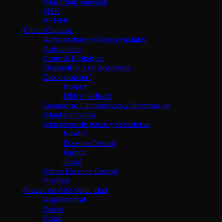
Marathon Saeyang
NSK
RENHE
Otros Equipos
Articuladores y Arcos Faciales
Autoclaves
Control Biológico
Dispositivos de Anestesia
Electrobisturí
Bonart
DNHmedtech
Lavadoras Ultrasónicas y Sistemas de
Mantenimiento
Máquinas de Vacío y Selladoras
BioArt
Essence Dental
Fomos
Jintai
Otros Essence Dental
Profijet
Piezas de Alta Velocidad
Appledental
Being
Coxo