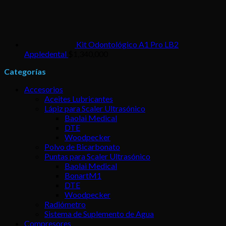
Kit Odontológico A1 Pro LB2
Appledental
$
1,340,000
Categorías
Accesorios
Aceites Lubricantes
Lápiz para Scaler Ultrasónico
Baolai Medical
DTE
Woodpecker
Polvo de Bicarbonato
Puntas para Scaler Ultrasónico
Baolai Medical
BonartM1
DTE
Woodpecker
Radiómetro
Sistema de Suplemento de Agua
Compresores