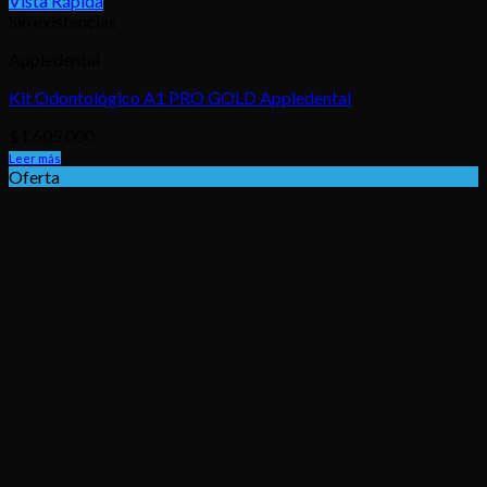
Vista Rápida
Sin existencias
Appledental
Kit Odontológico A1 PRO GOLD Appledental
$
1,605,000
Leer más
Oferta