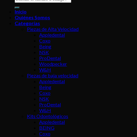
por:
Inicio
Quiénes Somos
Categorías
Piezas de Alta Velocidad
Appledental
Coxo
Being
NSK
ProDental
Woodpecker
W&H
Piezas de baja velocidad
Appledental
Being
Coxo
NSK
ProDental
W&H
Kits Odontológicos
Appledental
BEING
Coxo