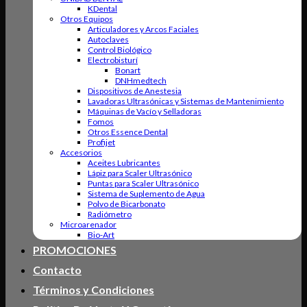
KDental
Otros Equipos
Articuladores y Arcos Faciales
Autoclaves
Control Biológico
Electrobisturí
Bonart
DNHmedtech
Dispositivos de Anestesia
Lavadoras Ultrasónicas y Sistemas de Mantenimiento
Máquinas de Vacío y Selladoras
Fomos
Otros Essence Dental
Profijet
Accesorios
Aceites Lubricantes
Lápiz para Scaler Ultrasónico
Puntas para Scaler Ultrasónico
Sistema de Suplemento de Agua
Polvo de Bicarbonato
Radiómetro
Microarenador
Bio-Art
PROMOCIONES
Contacto
Términos y Condiciones