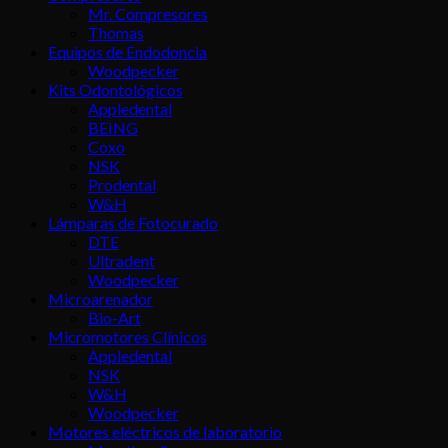
Mr. Compresores
Thomas
Equipos de Endodoncia
Woodpecker
Kits Odontológicos
Appledental
BEING
Coxo
NSK
Prodental
W&H
Lámparas de Fotocurado
DTE
Ultradent
Woodpecker
Microarenador
Bio-Art
Micromotores Clínicos
Appledental
NSK
W&H
Woodpecker
Motores eléctricos de laboratorio