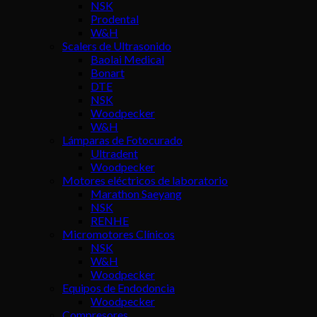
NSK
Prodental
W&H
Scalers de Ultrasonido
Baolai Medical
Bonart
DTE
NSK
Woodpecker
W&H
Lámparas de Fotocurado
Ultradent
Woodpecker
Motores eléctricos de laboratorio
Marathon Saeyang
NSK
RENHE
Micromotores Clínicos
NSK
W&H
Woodpecker
Equipos de Endodoncia
Woodpecker
Compresores