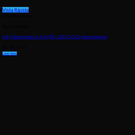
Vista Rápida
Sin existencias
Appledental
Kit Odontológico A2 PRO LED GOLD Appledental
$
1,945,000
Leer más