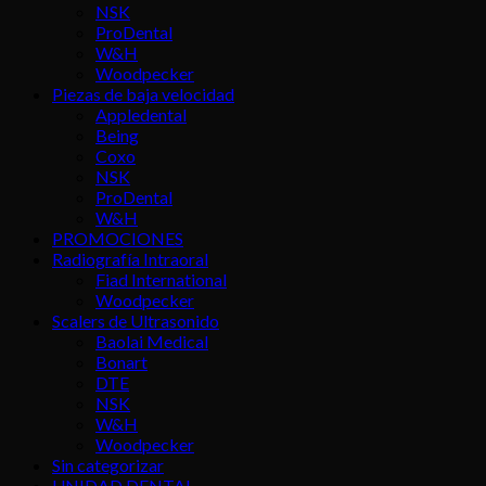
NSK
ProDental
W&H
Woodpecker
Piezas de baja velocidad
Appledental
Being
Coxo
NSK
ProDental
W&H
PROMOCIONES
Radiografía Intraoral
Fiad International
Woodpecker
Scalers de Ultrasonido
Baolai Medical
Bonart
DTE
NSK
W&H
Woodpecker
Sin categorizar
UNIDAD DENTAL