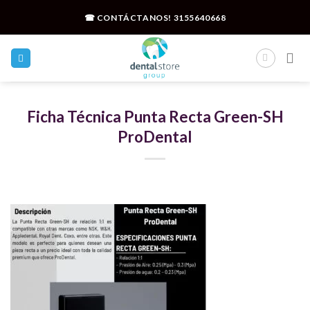
Skip
☎ CONTÁCTANOS!
3155640668
to
content
Ficha Técnica Punta Recta Green-SH
ProDental