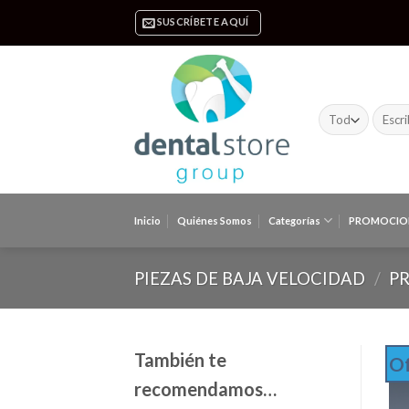
Skip
SUSCRÍBETE AQUÍ
to
content
Buscar
por:
Inicio
Quiénes Somos
Categorías
PROMOCIO
PIEZAS DE BAJA VELOCIDAD
/
P
También te
Of
recomendamos…