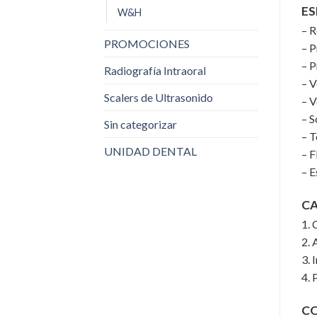
ES
W&H
– R
PROMOCIONES
– P
– P
Radiografía Intraoral
– V
Scalers de Ultrasonido
– V
– 
Sin categorizar
– T
UNIDAD DENTAL
– F
– E
CA
1. 
2. 
3. 
4. 
C