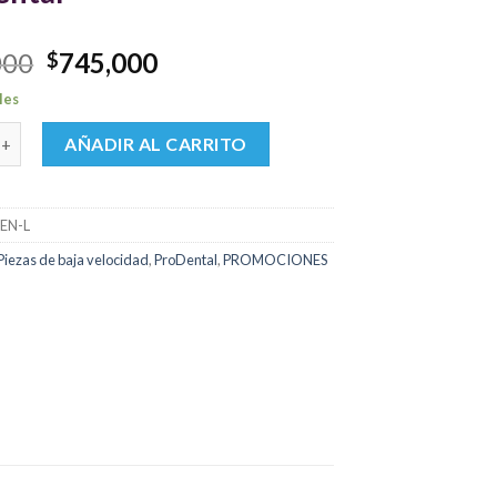
El
El
000
745,000
$
precio
precio
les
original
actual
ja Velocidad Green-L ProDental cantidad
era:
es:
AÑADIR AL CARRITO
$845,000.
$745,000.
EN-L
Piezas de baja velocidad
,
ProDental
,
PROMOCIONES