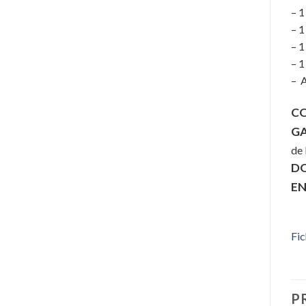
– 1
– 1
– 1
– 1
– 
CO
GA
de 
D
EN
Fic
P