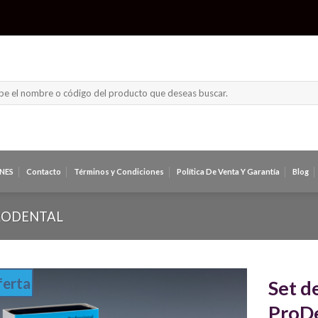
NES
Contacto
Términos y Condiciones
Política De Venta Y Garantía
Blog
RODENTAL
erta
Set d
ProD