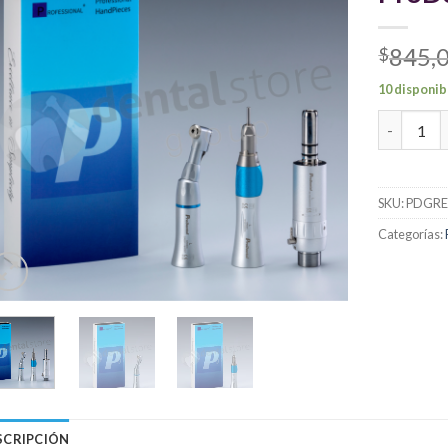
845,
$
10 disponib
Set de Ba
SKU:
PDGRE
Categorías:
SCRIPCIÓN