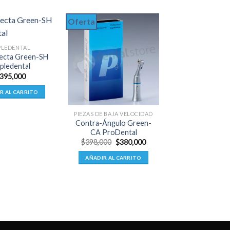
Oferta
PLEDENTAL
ecta Green-SH
pledental
395,000
R AL CARRITO
PIEZAS DE BAJA VELOCIDAD
PIEZAS DE BAJA V
Contra-Ángulo Green-
Contra-ángulo 
CA ProDental
Alegra W
El
El
$
398,000
$
380,000
$
1,118,0
precio
precio
original
actual
AÑADIR AL CARRITO
AÑADIR AL CA
era:
es:
$398,000.
$380,000.