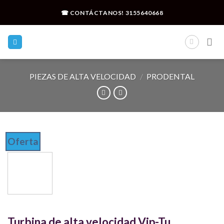
Skip
☎ CONTÁCTANOS!
3155640668
to
content
PIEZAS DE ALTA VELOCIDAD
/
PRODENTAL
Oferta
Turbina de alta velocidad Vip-Tu