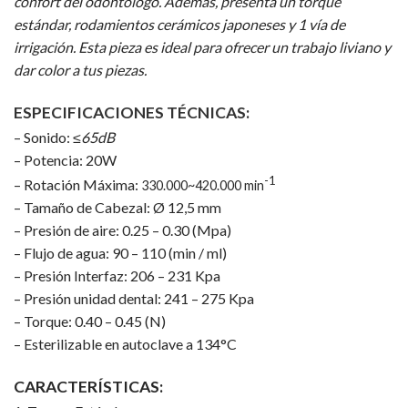
confort del odontólogo. Además, presenta un torque
estándar, rodamientos cerámicos japoneses y 1 vía de
irrigación. Esta pieza es ideal para ofrecer un trabajo liviano y
dar color a tus piezas.
ESPECIFICACIONES TÉCNICAS:
– Sonido:
≤65dB
– Potencia: 20W
-1
– Rotación Máxima:
330.000~420.000 min
– Tamaño de Cabezal: Ø 12,5 mm
– Presión de aire: 0.25 – 0.30 (Mpa)
– Flujo de agua: 90 – 110 (min / ml)
– Presión Interfaz: 206 – 231 Kpa
– Presión unidad dental: 241 – 275 Kpa
– Torque: 0.40 – 0.45 (N)
– Esterilizable en autoclave a 134°C
CARACTERÍSTICAS: