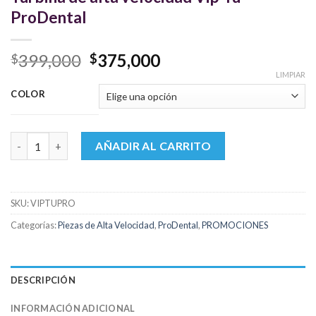
ProDental
El
El
399,000
375,000
$
$
precio
precio
LIMPIAR
original
actual
COLOR
era:
es:
$399,000.
$375,000.
Turbina de alta velocidad Vip-Tu ProDental cantidad
AÑADIR AL CARRITO
SKU:
VIPTUPRO
Categorías:
Piezas de Alta Velocidad
,
ProDental
,
PROMOCIONES
DESCRIPCIÓN
INFORMACIÓN ADICIONAL