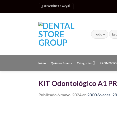
Skip
SUSCRÍBETE AQUÍ
to
content
Busc
por:
Inicio
Quiénes Somos
Categorías
PROMOCIO
KIT Odontológico A1 P
Publicado
6 mayo, 2024
en
2800 &veces; 2