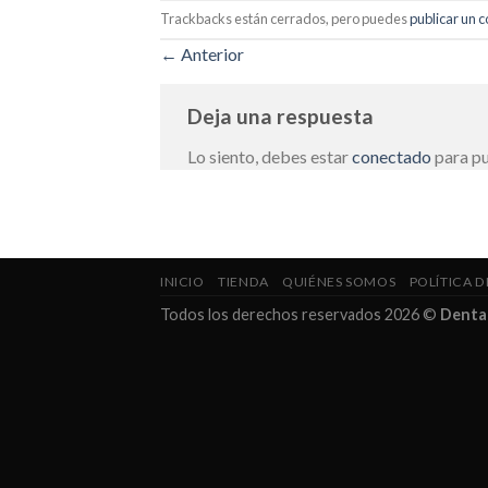
Trackbacks están cerrados, pero puedes
publicar un 
←
Anterior
Deja una respuesta
Lo siento, debes estar
conectado
para pu
INICIO
TIENDA
QUIÉNES SOMOS
POLÍTICA D
Todos los derechos reservados 2026 ©
Denta