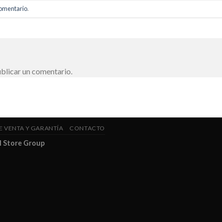
comentario
.
blicar un comentario.
E VENTA Y GARANTÍA
CONTACTO
l Store Group