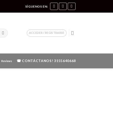
SÍGUENOS EN:
ACCEDER / REGISTRARSE
☎ CONTÁCTANOS!
3155640668
Reviews