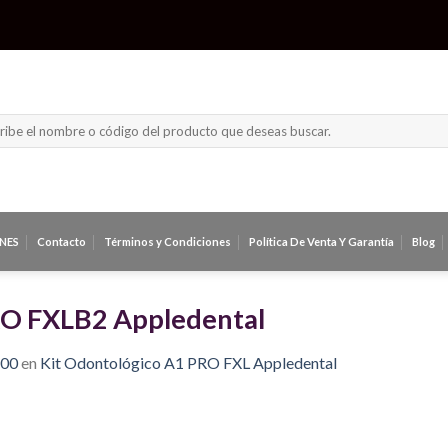
ar
NES
Contacto
Términos y Condiciones
Política De Venta Y Garantía
Blog
RO FXLB2 Appledental
800
en
Kit Odontológico A1 PRO FXL Appledental