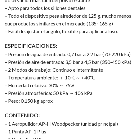
observación más fácil del polvo restante
– Apto para todos los sillones dentales
– Todo el dispositivo pesa alrededor de 125 g, mucho menos
que productos similares en el mercado (135~165 g)
– Fácil de ajustar el ángulo, flexible para aplicar al uso.
ESPECIFICACIONES:
– Presión de agua de entrada: 0,7 bar a 2,2 bar (70-220 kPa)
– Presión de aire de entrada: 3,5 bar a 4,5 bar (350-450 kPa)
– 2 Modos de trabajo: Continuo e Intermitente
– Temperatura ambiente:
＋
10℃
～
+40℃
– Humedad relativa: 30%
～
75%
– Presión atmosférica: 50 kPa
～
106 kPa
– Peso: 0.150 kg aprox
CONTENIDO:
– 1 Aeropulidor AP-H Woodpecker (unidad principal)
– 1 Punta AP-1 Plus