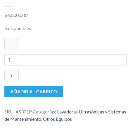
$
6,500,000
5 disponibles
Assistina
301
Plus
W&H
cantidad
AÑADIR AL CARRITO
SKU:
AS301P
Categorías:
Lavadoras Ultrasónicas y Sistemas
de Mantenimiento
,
Otros Equipos