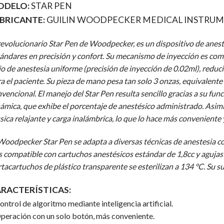
ODELO:
STAR PEN
BRICANTE:
GUILIN WOODPECKER MEDICAL INSTRUME
revolucionario Star Pen de Woodpecker, es un dispositivo de anes
ándares en precisión y confort. Su mecanismo de inyección es co
jo de anestesia uniforme (precisión de inyección de 0.02ml), redu
a el paciente. Su pieza de mano pesa tan solo 3 onzas, equivalente
vencional. El manejo del Star Pen resulta sencillo gracias a su fu
ámica, que exhibe el porcentaje de anestésico administrado. Asimi
ica relajante y carga inalámbrica, lo que lo hace más conveniente
Woodpecker Star Pen se adapta a diversas técnicas de anestesia com
s compatible con cartuchos anestésicos estándar de 1,8cc y agujas
tacartuchos de plástico transparente se esterilizan a 134 °C. Su su
RACTERÍSTICAS:
ontrol de algoritmo mediante inteligencia artificial.
peración con un solo botón, más conveniente.