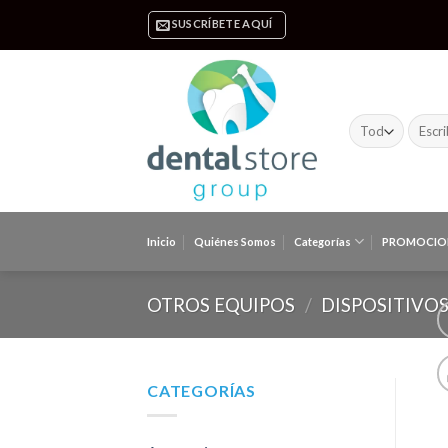
Skip
SUSCRÍBETE AQUÍ
to
content
Buscar
por:
Inicio
Quiénes Somos
Categorías
PROMOCIO
OTROS EQUIPOS
/
DISPOSITIVOS
CATEGORÍAS