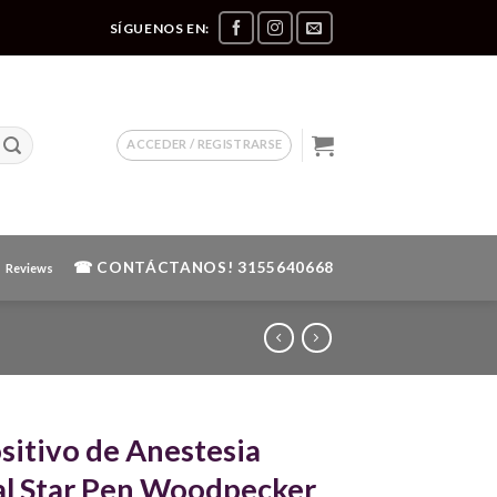
SÍGUENOS EN:
ACCEDER / REGISTRARSE
☎ CONTÁCTANOS!
3155640668
Reviews
sitivo de Anestesia
l Star Pen Woodpecker