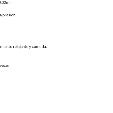
0.02ml).
a presión.
tamiento relajante y cómoda.
 veces