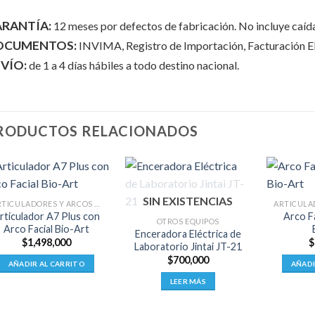
RANTÍA:
12 meses por defectos de fabricación. No incluye caída
OCUMENTOS:
INVIMA, Registro de Importación, Facturación El
VÍO:
de 1 a 4 días hábiles a todo destino nacional.
RODUCTOS RELACIONADOS
SIN EXISTENCIAS
ARTICULADORES Y ARCOS FACIALES
rticulador A7 Plus con
Arco F
OTROS EQUIPOS
Arco Facial Bio-Art
Enceradora Eléctrica de
$
1,498,000
$
Laboratorio Jintai JT-21
$
700,000
AÑADIR AL CARRITO
AÑADI
LEER MÁS