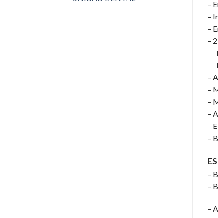
– E
– I
– E
– 2
Lo
Hig
– A
– M
– M
– A
– E
– B
ES
– B
– B
– A