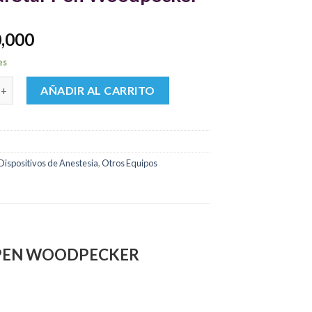
0,000
es
vo de Anestesia Dental Star Pen Woodpecker cantidad
AÑADIR AL CARRITO
Dispositivos de Anestesia
,
Otros Equipos
R PEN WOODPECKER