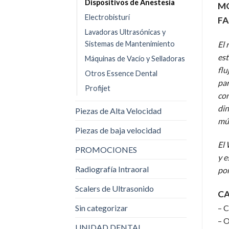
Dispositivos de Anestesia
M
Electrobisturí
FA
Lavadoras Ultrasónicas y
Sistemas de Mantenimiento
El 
est
Máquinas de Vacío y Selladoras
flu
Otros Essence Dental
par
Profijet
con
din
Piezas de Alta Velocidad
mús
Piezas de baja velocidad
El 
PROMOCIONES
y e
Radiografía Intraoral
por
Scalers de Ultrasonido
CA
Sin categorizar
– C
– O
UNIDAD DENTAL