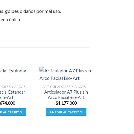
s, golpes o daños por mal uso.
ectrónica.
ARTICULADORES Y ARCOS FACIALES
ARTICULADORES Y ARCOS FACIALES
acial Estándar
Articulador A7 Plus sin
Bio-Art
Arco Facial Bio-Art
674,000
$
1,177,000
R AL CARRITO
AÑADIR AL CARRITO
AUTOCLAV
Autoclave Au