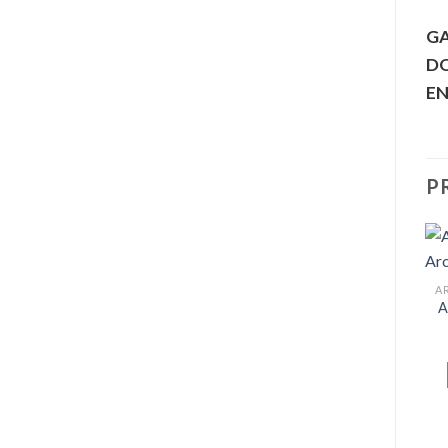
GA
D
EN
P
A