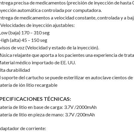
ntrega precisa de medicamentos (precisión de inyección de hasta 
nyección automática controlada por computadora.
ntrega de medicamentos a velocidad constante, controlada y a baj
 Velocidades de inyección ajustables:
w (baja) 170 – 310 seg
h (alta) 45 – 150 seg
visos de voz (Velocidad y estado de la inyección).
úsica relajante que aporta a los pacientes una experiencia de tra
aterial médico importado de EE. UU.
lta durabilidad
l soporte del cartucho se puede esterilizar en autoclave cientos de
atería de ión litio recargable
PECIFICACIONES TÉCNICAS:
atería de litio en base de carga: 3.7V /2000mAh
atería de litio en pieza de mano: 3.7V /200mAh
daptador de corriente: