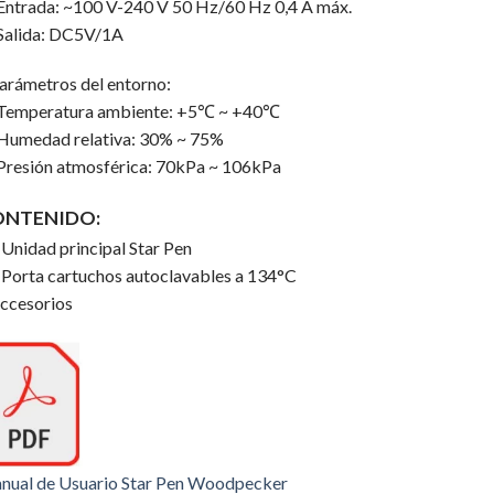
trada: ~100 V-240 V 50 Hz/60 Hz 0,4 A máx.
lida: DC5V/1A
arámetros del entorno:
mperatura ambiente: +5℃ ~ +40℃
medad relativa: 30% ~ 75%
esión atmosférica: 70kPa ~ 106kPa
ONTENIDO:
 Unidad principal Star Pen
 Porta cartuchos autoclavables a 134°C
ccesorios
nual de Usuario Star Pen Woodpecker