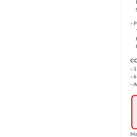
En
Sa
– P
Te
Hu
Pr
C
– 1
– 6
– A
Ma