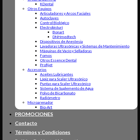
KDental
Otros Equipos
Articuladores y Arcos Faciales
Autoclaves
Control Biológico
Electrobisturí
Bonart
DNHmedtech
Dispositivos de Anestesia
Lavadoras Ultrasónicas y Sistemas de Mantenimiento
Máquinas de Vacío y Selladoras
Fomos
Otros Essence Dental
Profijet
Accesorios
Aceites Lubricantes
Lápiz para Scaler Ultrasónico
Puntas para Scaler Ultrasónico
Sistema de Suplemento de Agua
Polvo de Bicarbonato
Radiómetro
Microarenador
Bio-Art
PROMOCIONES
Contacto
Términos y Condiciones