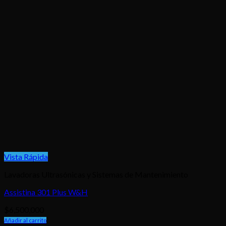
Vista Rápida
Lavadoras Ultrasónicas y Sistemas de Mantenimiento
Assistina 301 Plus W&H
$
6,500,000
Añadir al carrito