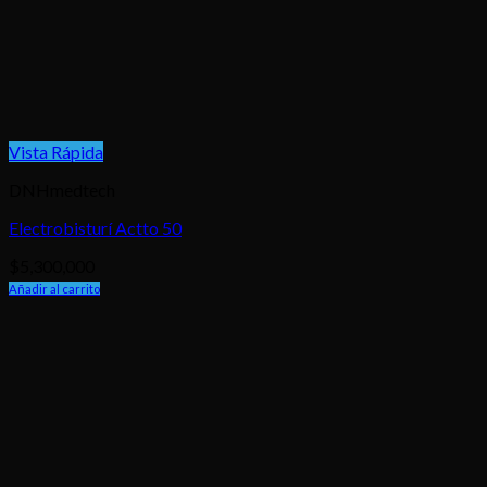
Vista Rápida
DNHmedtech
Electrobisturí Actto 50
$
5,300,000
Añadir al carrito