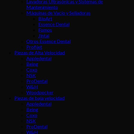
Lavadoras Ultrasónicas y Sistemas de
Mantenimiento
Máquinas de Vacío y Selladoras
BioArt
Essence Dental
Fomos
Jintai
Otros Essence Dental
Profijet
Piezas de Alta Velocidad
Appledental
Being
Coxo
NSK
ProDental
W&H
Woodpecker
Piezas de baja velocidad
Appledental
Being
Coxo
NSK
ProDental
W&H