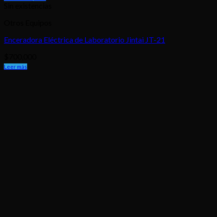
Sin existencias
Otros Equipos
Enceradora Eléctrica de Laboratorio Jintai JT-21
$
700,000
Leer más