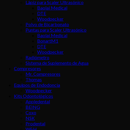
Lápiz para Scaler Ultrasónico
Baolai Medical
DTE
Woodpecker
Polvo de Bicarbonato
Puntas para Scaler Ultrasónico
Baolai Medical
BonartM1
DTE
Woodpecker
Radiómetro
Sistema de Suplemento de Agua
Compresores
Mr. Compresores
Thomas
Equipos de Endodoncia
Woodpecker
Kits Odontológicos
Appledental
BEING
Coxo
NSK
Prodental
W&H