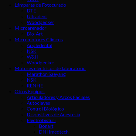
Lámparas de Fotocurado
DTE
Ultradent
Woodpecker
Microarenador
Bio-Art
Micromotores Clínicos
Appledental
NSK
W&H
Woodpecker
Motores eléctricos de laboratorio
Marathon Saeyang
NSK
RENHE
Otros Equipos
Articuladores y Arcos Faciales
Autoclaves
Control Biológico
Dispositivos de Anestesia
Electrobisturí
Bonart
DNHmedtech