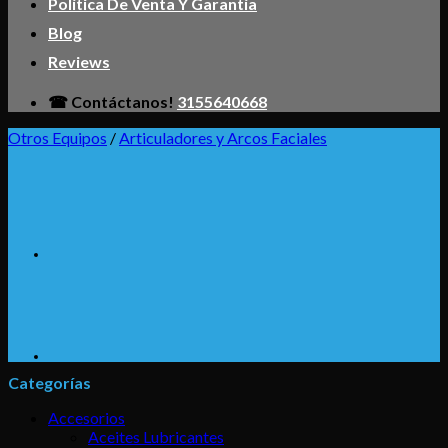
Política De Venta Y Garantía
Blog
Reviews
☎ Contáctanos!
3155640668
Otros Equipos
/
Articuladores y Arcos Faciales
Categorías
Accesorios
Aceites Lubricantes