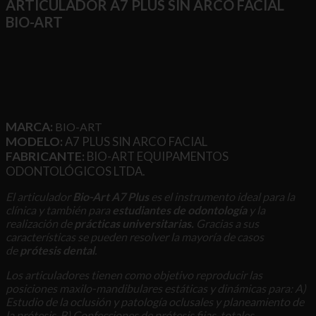
Art
ARTICULADOR A7 PLUS SIN ARCO FACIAL
cantidad
BIO-ART
MARCA:
BIO-ART
MODELO:
A7 PLUS SIN ARCO FACIAL
FABRICANTE:
BIO-ART EQUIPAMENTOS
ODONTOLÓGICOS LTDA.
El articulador
Bio-Art A7 Plus
es el instrumento ideal para la
clínica y también para
estudiantes de odontología
y la
realización de
prácticas universitarias.
Gracias a sus
características se pueden resolver la mayoría de casos
de
prótesis dental
.
Los articuladores tienen como objetivo reproducir las
posiciones maxilo-mandibulares estáticas y dinámicas para: A)
Estudio de la oclusión y patología oclusales y planeamiento de
la prótesis, B) Confecciones de prótesis fijas, totales,