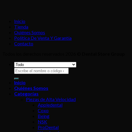
Inicio
Tienda
Quiénes Somos
Política De Venta Y Garantía
Contacto
Todos los derechos reservados 2026 ©
Dental Store Group
Buscar
por:
Inicio
Quiénes Somos
Categorías
Piezas de Alta Velocidad
Appledental
Coxo
Being
NSK
ProDental