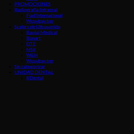
PROMOCIONES
Radiografía Intraoral
Fiad International
Woodpecker
Scalers de Ultrasonido
Baolai Medical
Bonart
DTE
NSK
W&H
Woodpecker
Sin categorizar
UNIDAD DENTAL
KDental