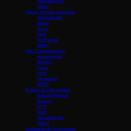
Woodpecker
W&H
Piezas de baja velocidad
Appledental
Being
Coxo
NSK
ProDental
W&H
Kits Odontológicos
Appledental
BEING
Coxo
NSK
Prodental
W&H
Scalers de Ultrasonido
Baolai Medical
Bonart
DTE
NSK
Woodpecker
W&H
Lámparas de Fotocurado