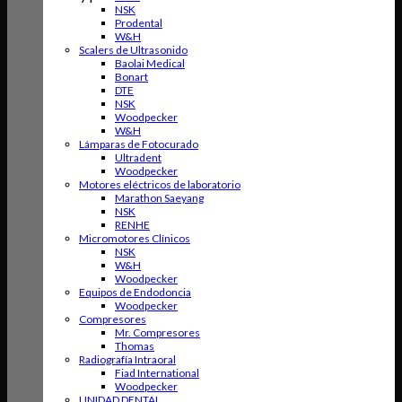
NSK
Prodental
W&H
Scalers de Ultrasonido
Baolai Medical
Bonart
DTE
NSK
Woodpecker
W&H
Lámparas de Fotocurado
Ultradent
Woodpecker
Motores eléctricos de laboratorio
Marathon Saeyang
NSK
RENHE
Micromotores Clínicos
NSK
W&H
Woodpecker
Equipos de Endodoncia
Woodpecker
Compresores
Mr. Compresores
Thomas
Radiografía Intraoral
Fiad International
Woodpecker
UNIDAD DENTAL