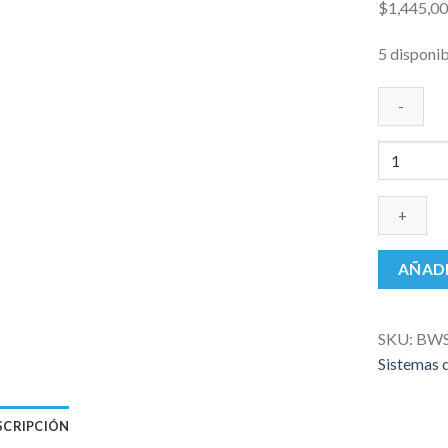
$
1,445,0
5 disponi
Lavadora
Ultrasóni
BioWash
Bio-
Art
cantidad
AÑADI
SKU:
BW
Sistemas 
SCRIPCIÓN