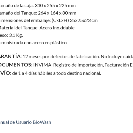
amaño de la caja: 340 x 255 x 225 mm
amaño del Tanque: 264 x 164 x 80 mm
imensiones del embalaje: (CxLxH) 35x25x23 cm
aterial del Tanque: Acero Inoxidable
eso: 3,1 Kg.
uministrada con acero en plástico
RANTÍA:
12 meses por defectos de fabricación. No incluye caída
OCUMENTOS:
INVIMA, Registro de Importación, Facturación El
VÍO:
de 1 a 4 días hábiles a todo destino nacional.
nual de Usuario BioWash