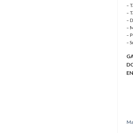
– T
– T
– D
– M
– P
– S
GA
D
EN
Ma