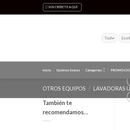
Skip
SUSCRÍBETE AQUÍ
to
content
Buscar
por:
Inicio
Quiénes Somos
Categorías
PROMOCIO
OTROS EQUIPOS
/
LAVADORAS U
También te
recomendamos…