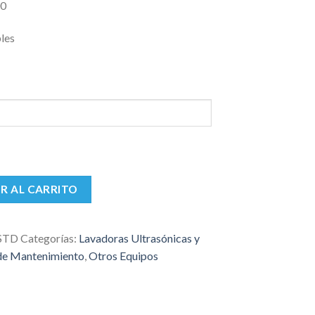
00
bles
ca
R AL CARRITO
STD
Categorías:
Lavadoras Ultrasónicas y
de Mantenimiento
,
Otros Equipos