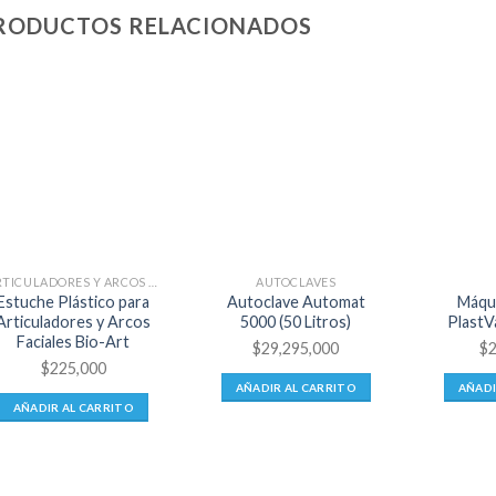
RODUCTOS RELACIONADOS
ARTICULADORES Y ARCOS FACIALES
AUTOCLAVES
Estuche Plástico para
Autoclave Automat
Máqui
Articuladores y Arcos
5000 (50 Litros)
PlastV
Faciales Bio-Art
$
29,295,000
$
$
225,000
AÑADIR AL CARRITO
AÑADI
AÑADIR AL CARRITO