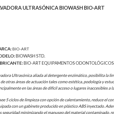
AVADORA ULTRASÓNICA BIOWASH BIO-ART
RCA:
BIO-ART
ODELO:
BIOWASH STD.
BRICANTE:
BIO-ART EQUIPAMENTOS ODONTOLÓGICOS 
adora Ultrasónica aliada al detergente enzimático, posibilita la li
 de otras áreas de actuación tales como estética, podología y estud
ncipalmente en las áreas de difícil acceso o lugares inaccesibles a la
ee 5 ciclos de limpieza con opción de calentamiento, r
educe el con
ipada con un g
abinete producido en plástico ABS inyectado. Ade
 seguridad minimizando el manuseo del material contaminado, red