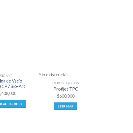
Sin existencias
BIOART
AUTOCLAV
na de Vacío
Autoclave Au
OTROS EQUIPOS
ac P7 Bio-Art
1800 (18 Lit
Profijet TPC
2,408,000
$
7,695,000
-
$
8
$
600,000
R AL CARRITO
SELECCION
LEER MÁS
OPCIONE
Est
pro
tien