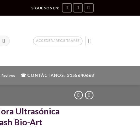
SÍGUENOS EN:
ACCEDER / REGISTRARSE
☎ CONTÁCTANOS!
3155640668
Reviews
ora Ultrasónica
sh Bio-Art