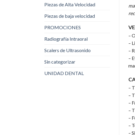
Piezas de Alta Velocidad
mat
rec
Piezas de baja velocidad
VE
PROMOCIONES
– O
Radiografía Intraoral
– L
Scalers de Ultrasonido
– R
– E
Sin categorizar
ma
UNIDAD DENTAL
CA
– T
– T
– F
– T
– F
– T
– S