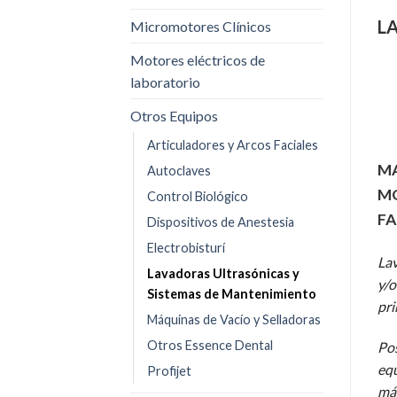
L
Micromotores Clínicos
Motores eléctricos de
laboratorio
Otros Equipos
Articuladores y Arcos Faciales
MA
Autoclaves
M
Control Biológico
FA
Dispositivos de Anestesia
Electrobisturí
Lav
Lavadoras Ultrasónicas y
y/o
Sistemas de Mantenimiento
pri
Máquinas de Vacío y Selladoras
Otros Essence Dental
Pos
equ
Profijet
más