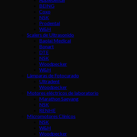
BEING
Coxo
NSK
Prodental
W&H
Scalers de Ultrasonido
Baolai Medical
Bonart
DTE
NSK
Woodpecker
W&H
Lámparas de Fotocurado
Ultradent
Woodpecker
Motores eléctricos de laboratorio
Marathon Saeyang
NSK
RENHE
Micromotores Clínicos
NSK
W&H
Woodpecker