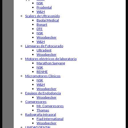
NSK
Prodental
W&H
Scalers de Ultrasonido
Baolai Medical
Bonart
DTE
NSK
Woodpecker
W&H
Lámparas de Fotocurado
Ultradent
Woodpecker
Motores eléctricos de laboratorio
Marathon Saeyang
NSK
RENHE
Micromotores Clínicos
NSK
W&H
Woodpecker
Equipos de Endodoncia
Woodpecker
Compresores
Mr. Compresores
Thomas
Radiografía Intraoral
Fiad International
Woodpecker
UNIDAD DENTAL