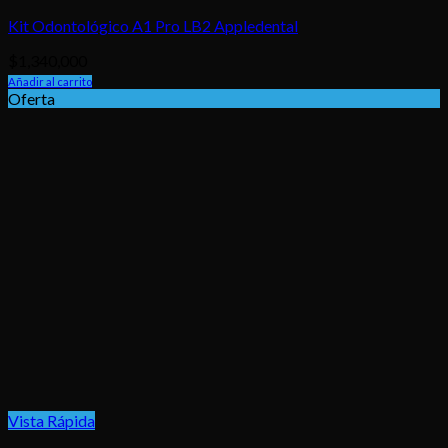
Kit Odontológico A1 Pro LB2 Appledental
$
1,340,000
Añadir al carrito
Oferta
Vista Rápida