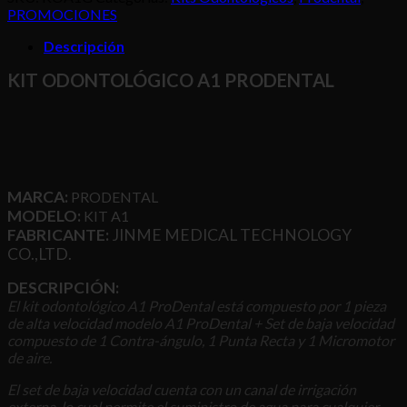
ProDental
PROMOCIONES
cantidad
Descripción
KIT ODONTOLÓGICO A1 PRODENTAL
MARCA:
PRODENTAL
MODELO:
KIT A1
FABRICANTE:
JINME MEDICAL TECHNOLOGY
CO.,LTD.
DESCRIPCIÓN:
El kit odontológico A1 ProDental está compuesto por 1 pieza
de alta velocidad modelo A1 ProDental + Set de baja velocidad
compuesto de 1 Contra-ángulo, 1 Punta Recta y 1 Micromotor
de aire.
El set de baja velocidad cuenta con un canal de irrigación
externa, lo cual permite el suministro de agua para cualquier