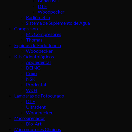
BonartM1
DTE
Woodpecker
Radiómetro
Sistema de Suplemento de Agua
Compresores
Mr. Compresores
Thomas
Equipos de Endodoncia
Woodpecker
Kits Odontológicos
Appledental
BEING
Coxo
NSK
Prodental
W&H
Lámparas de Fotocurado
DTE
Ultradent
Woodpecker
Microarenador
Bio-Art
Micromotores Clínicos