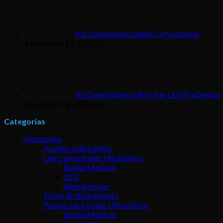
Kit Odontológico Red-Tu ProDental
El
El
$
1,370,000
$
1,200,000
precio
precio
original
actual
era:
es:
$1,370,000.
$1,200,000.
Kit Odontológico Red-Tup LED ProDental
El
El
$
1,630,000
$
1,400,000
precio
precio
Categorías
original
actual
era:
es:
Accesorios
$1,630,000.
$1,400,000.
Aceites Lubricantes
Lápiz para Scaler Ultrasónico
Baolai Medical
DTE
Woodpecker
Polvo de Bicarbonato
Puntas para Scaler Ultrasónico
Baolai Medical