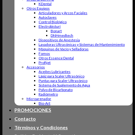
KDental
Otros Equipos
Articuladores y Arcos Faciales
Autoclaves
Control Biológico
Electrobisturí
Bonart
DNHmedtech
Dispositivos de Anestesia
Lavadoras Ultrasónicas y Sistemas de Mantenimiento
Máquinas de Vacío y Selladoras
Fomos
Otros Essence Dental
Profijet
Accesorios
Aceites Lubricantes
Lápiz para Scaler Ultrasónico
Puntas para Scaler Ultrasónico
Sistema de Suplemento de Agua
Polvo de Bicarbonato
Radiómetro
Microarenador
Bio-Art
PROMOCIONES
Contacto
Términos y Condiciones