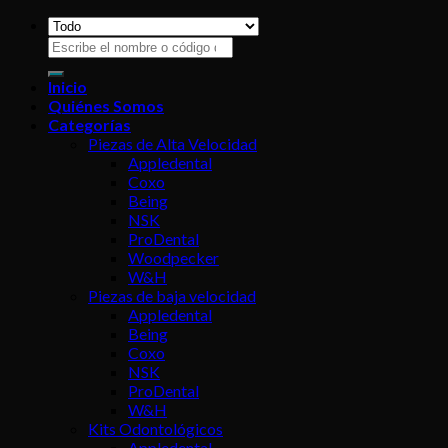
Buscar
por:
Inicio
Quiénes Somos
Categorías
Piezas de Alta Velocidad
Appledental
Coxo
Being
NSK
ProDental
Woodpecker
W&H
Piezas de baja velocidad
Appledental
Being
Coxo
NSK
ProDental
W&H
Kits Odontológicos
Appledental