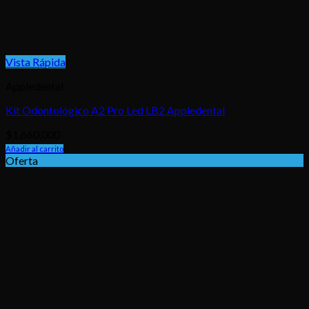
Vista Rápida
Appledental
Kit Odontológico A2 Pro Led LB2 Appledental
$
1,660,000
Añadir al carrito
Oferta