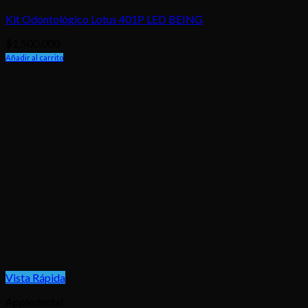
Kit Odontológico Lotus 401P LED BEING
$
1,500,000
Añadir al carrito
Vista Rápida
Appledental