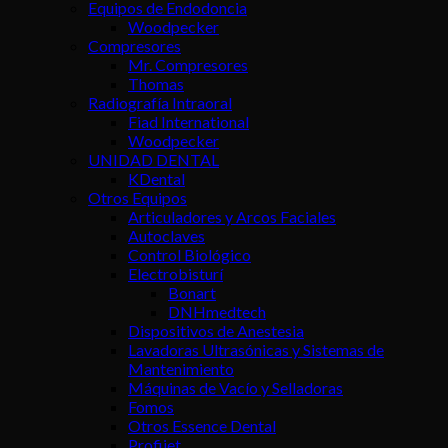
Equipos de Endodoncia
Woodpecker
Compresores
Mr. Compresores
Thomas
Radiografía Intraoral
Fiad International
Woodpecker
UNIDAD DENTAL
KDental
Otros Equipos
Articuladores y Arcos Faciales
Autoclaves
Control Biológico
Electrobisturí
Bonart
DNHmedtech
Dispositivos de Anestesia
Lavadoras Ultrasónicas y Sistemas de
Mantenimiento
Máquinas de Vacío y Selladoras
Fomos
Otros Essence Dental
Profijet