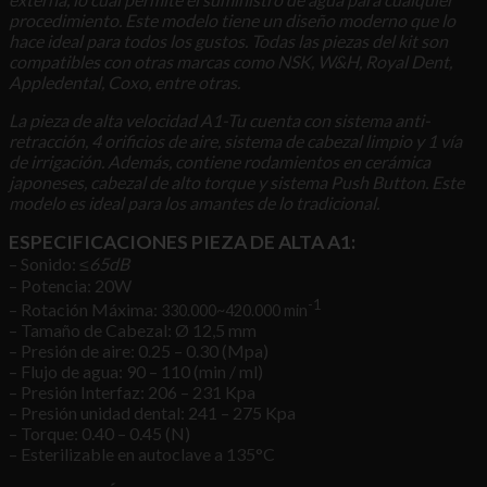
procedimiento. Este modelo tiene un diseño moderno que lo
hace ideal para todos los gustos. Todas las piezas del kit son
compatibles con otras marcas como NSK, W&H, Royal Dent,
Appledental, Coxo, entre otras.
La pieza de alta velocidad A1-Tu cuenta con sistema anti-
retracción, 4 orificios de aire, sistema de cabezal limpio y 1 vía
de irrigación. Además, contiene rodamientos en cerámica
japoneses, cabezal de alto torque y sistema Push Button. Este
modelo es ideal para los amantes de lo tradicional.
ESPECIFICACIONES PIEZA DE ALTA A1:
– Sonido:
≤65dB
– Potencia: 20W
-1
– Rotación Máxima:
330.000~420.000 min
– Tamaño de Cabezal: Ø 12,5 mm
– Presión de aire: 0.25 – 0.30 (Mpa)
– Flujo de agua: 90 – 110 (min / ml)
– Presión Interfaz: 206 – 231 Kpa
– Presión unidad dental: 241 – 275 Kpa
– Torque: 0.40 – 0.45 (N)
– Esterilizable en autoclave a 135°C