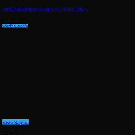
Kit Odontológico Alegra RC-98 BC W&H
$
3,590,000
Añadir al carrito
Vista Rápida
BEING