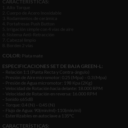
CARACTERÍSTICAS:
1. Alto Torque
2. Cuerpo de Acero Inoxidable
3. Rodamientos de cerámica
4. Portafresas Push Button
5. Irrigación simple con 4 vías de aire
6. Sistema Anti-Retracción
7. Cabezal limpio
8. Borden 2 vías
COLOR:
Plata mate
ESPECIFICACIONES SET DE BAJA GREEN-L:
– Relación 1:1 (Punta Recta y Contra-ángulo)
– Presión de Aire micromotor: 0.25 (Mpa) – 0.3 (Mpa)
– Presión de Agua micromotor: 198 Kpa (2Kg)
– Velocidad de Rotación hacia delante: 18.000 RPM
– Velocidad de Rotación en reversa: 16.000 RPM
– Sonido ≤65dB
– Torque: 0.4 (N) – 0.45 (N)
– Flujo de Agua: 90(min/ml)-110(min/ml)
– Esterilizables en autoclave a 135°C
CARACTERÍSTICAS: