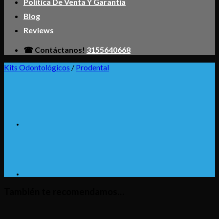
Política De Venta Y Garantía
Blog
Reviews
☎ Contáctanos!
3155640668
Kits Odontológicos
/
Prodental
También te recomendamos…