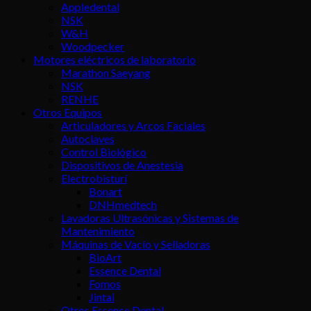
Appledental
NSK
W&H
Woodpecker
Motores eléctricos de laboratorio
Marathon Saeyang
NSK
RENHE
Otros Equipos
Articuladores y Arcos Faciales
Autoclaves
Control Biológico
Dispositivos de Anestesia
Electrobisturí
Bonart
DNHmedtech
Lavadoras Ultrasónicas y Sistemas de
Mantenimiento
Máquinas de Vacío y Selladoras
BioArt
Essence Dental
Fomos
Jintai
Otros Essence Dental