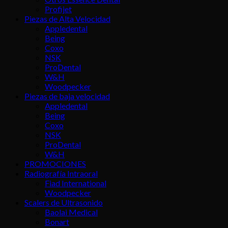
Profijet
Piezas de Alta Velocidad
Appledental
Being
Coxo
NSK
ProDental
W&H
Woodpecker
Piezas de baja velocidad
Appledental
Being
Coxo
NSK
ProDental
W&H
PROMOCIONES
Radiografía Intraoral
Fiad International
Woodpecker
Scalers de Ultrasonido
Baolai Medical
Bonart