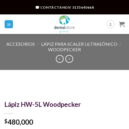
Skip
☎ CONTÁCTANOS!
3155640668
to
content
ACCESORIOS
/
LÁPIZ PARA SCALER ULTRASÓNICO
/
WOODPECKER
Lápiz HW-5L Woodpecker
480,000
$