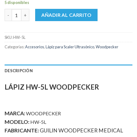
5 disponibles
Lápiz HW-5L Woodpecker cantidad
AÑADIR AL CARRITO
SKU:
HW-5L
Categorías:
Accesorios
,
Lápiz para Scaler Ultrasónico
,
Woodpecker
DESCRIPCIÓN
LÁPIZ HW-5L WOODPECKER
MARCA:
WOODPECKER
MODELO:
HW-5L
FABRICANTE:
GUILIN WOODPECKER MEDICAL