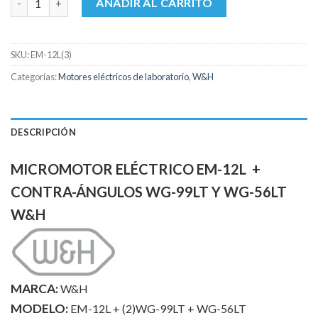
AÑADIR AL CARRITO
SKU:
EM-12L(3)
Categorías:
Motores eléctricos de laboratorio
,
W&H
DESCRIPCIÓN
MICROMOTOR ELÉCTRICO EM-12L +
CONTRA-ÁNGULOS WG-99LT Y WG-56LT
W&H
MARCA:
W&H
MODELO:
EM-12L + (2)WG-99LT + WG-56LT