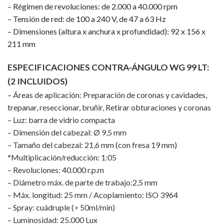
– Régimen de revoluciones: de 2.000 a 40.000 rpm
– Tensión de red: de 100 a 240 V, de 47 a 63 Hz
– Dimensiones (altura x anchura x profundidad): 92 x 156 x
211 mm
ESPECIFICACIONES CONTRA-ÁNGULO WG 99 LT:
(2 INCLUIDOS)
– Áreas de aplicación: Preparación de coronas y cavidades,
trepanar, reseccionar, bruñir, Retirar obturaciones y coronas
– Luz: barra de vidrio compacta
– Dimensión del cabezal: Ø 9,5 mm
– Tamaño del cabezal: 21,6 mm (con fresa 19 mm)
*Multiplicación/reducción: 1:05
– Revoluciones: 40.000 r.p.m
– Diámetro máx. de parte de trabajo:2,5 mm
– Máx. longitud: 25 mm / Acoplamiento: ISO 3964
– Spray: cuádruple (> 50ml/min)
– Luminosidad: 25.000 Lux