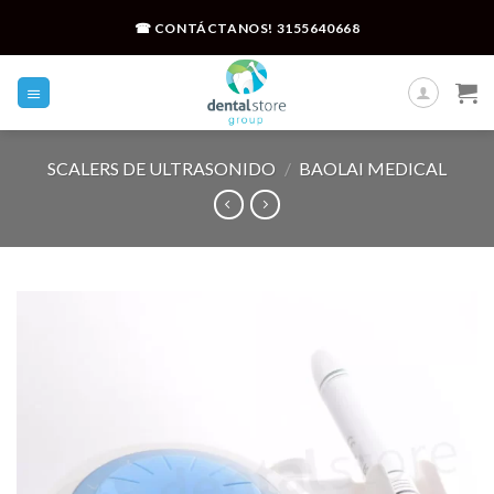
Skip
☎ CONTÁCTANOS!
3155640668
to
content
SCALERS DE ULTRASONIDO
/
BAOLAI MEDICAL