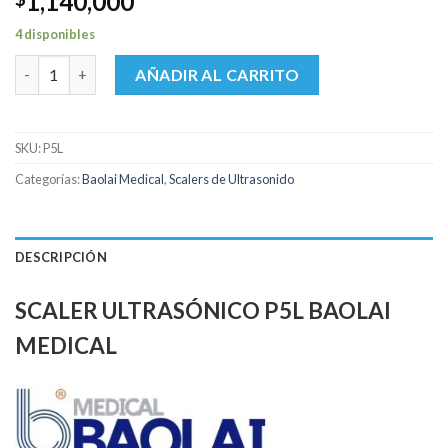
1,140,000
4 disponibles
Scaler Ultrasónico Baolai Medical P5L cantidad
AÑADIR AL CARRITO
SKU:
P5L
Categorías:
Baolai Medical
,
Scalers de Ultrasonido
DESCRIPCIÓN
SCALER ULTRASÓNICO P5L BAOLAI
MEDICAL