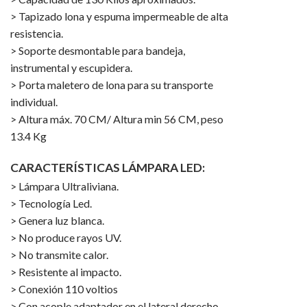
> Tapizado lona y espuma impermeable de alta
resistencia.
> Soporte desmontable para bandeja,
instrumental y escupidera.
> Porta maletero de lona para su transporte
individual.
> Altura máx. 70 CM/ Altura min 56 CM, peso
13.4 Kg
CARACTERÍSTICAS LÁMPARA LED:
> Lámpara Ultraliviana.
> Tecnología Led.
> Genera luz blanca.
> No produce rayos UV.
> No transmite calor.
> Resistente al impacto.
> Conexión 110 voltios
> Con acople adaptador en el lateral derecho