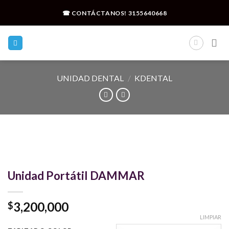
Skip
☎ CONTÁCTANOS!
3155640668
to
content
UNIDAD DENTAL
/
KDENTAL
Unidad Portátil DAMMAR
3,200,000
$
LIMPIAR