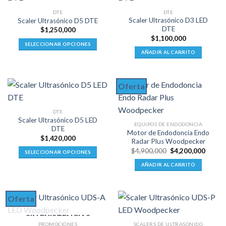
variantes.
se
DTE
DTE
Las
pueden
Scaler Ultrasónico D3 LED
Scaler Ultrasónico D5 DTE
opciones
DTE
elegir
$
1,250,000
se
$
1,100,000
en
SELECCIONAR OPCIONES
pueden
la
AÑADIR AL CARRITO
Este
elegir
página
producto
en
de
tiene
la
producto
Oferta
múltiples
página
variantes.
de
Las
producto
DTE
opciones
Scaler Ultrasónico D5 LED
EQUIPOS DE ENDODONCIA
DTE
se
Motor de Endodoncia Endo
$
1,420,000
pueden
Radar Plus Woodpecker
El
El
elegir
$
4,900,000
$
4,200,000
SELECCIONAR OPCIONES
precio
precio
en
Este
original
actual
AÑADIR AL CARRITO
era:
es:
la
producto
$4,900,000.
$4,200
página
tiene
de
múltiples
Oferta
producto
variantes.
Las
SIN EXISTENCIAS
PROMOCIONES
SCALERS DE ULTRASONIDO