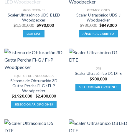
SIN EXISTENCIAS
PROMOCIONES
PROMOCIONES
Scaler Ultrasónico UDS-E LED
Scaler Ultrasónico UDS-J
Woodpecker
Woodpecker
El
El
El
El
$
1,300,000
$
990,000
$
980,000
$
849,000
precio
precio
precio
precio
original
actual
original
actual
LEER MÁS
AÑADIR AL CARRITO
era:
es:
era:
es:
$1,300,000.
$990,000.
$980,000.
$849,00
DTE
Scaler Ultrasónico D1 DTE
EQUIPOS DE ENDODONCIA
$
900,000
Sistema de Obturación 3D
Gutta Percha Fi-G / Fi-P
SELECCIONAR OPCIONES
Woodpecker
Este
Rango
$
1,920,000
-
$
2,400,000
de
producto
precios:
SELECCIONAR OPCIONES
tiene
desde
Este
$1,920,000
múltiples
hasta
producto
variantes.
$2,400,000
tiene
Las
múltiples
opciones