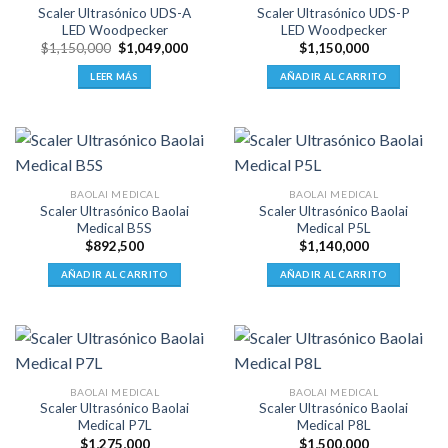
opciones
Scaler Ultrasónico UDS-A
Scaler Ultrasónico UDS-P
se
LED Woodpecker
LED Woodpecker
pueden
El
El
$
1,150,000
$
1,049,000
$
1,150,000
precio
precio
elegir
original
actual
LEER MÁS
AÑADIR AL CARRITO
en
era:
es:
$1,150,000.
$1,049,000.
la
página
de
producto
BAOLAI MEDICAL
BAOLAI MEDICAL
Scaler Ultrasónico Baolai
Scaler Ultrasónico Baolai
Medical B5S
Medical P5L
$
892,500
$
1,140,000
AÑADIR AL CARRITO
AÑADIR AL CARRITO
BAOLAI MEDICAL
BAOLAI MEDICAL
Scaler Ultrasónico Baolai
Scaler Ultrasónico Baolai
Medical P7L
Medical P8L
$
1,275,000
$
1,500,000