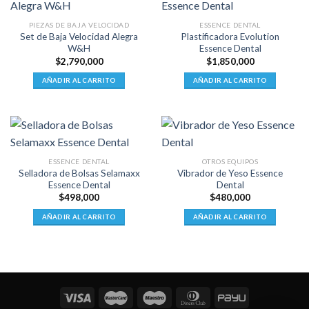
de
de
producto
producto
PIEZAS DE BAJA VELOCIDAD
ESSENCE DENTAL
Set de Baja Velocidad Alegra
Plastificadora Evolution
W&H
Essence Dental
$
2,790,000
$
1,850,000
AÑADIR AL CARRITO
AÑADIR AL CARRITO
ESSENCE DENTAL
OTROS EQUIPOS
Selladora de Bolsas Selamaxx
Vibrador de Yeso Essence
Essence Dental
Dental
$
498,000
$
480,000
AÑADIR AL CARRITO
AÑADIR AL CARRITO