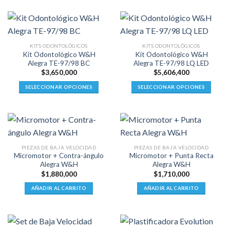
producto
tiene
múltiples
variantes.
KITS ODONTOLÓGICOS
KITS ODONTOLÓGICOS
Las
Kit Odontológico W&H
Kit Odontológico W&H
opciones
Alegra TE-97/98 BC
Alegra TE-97/98 LQ LED
se
$
3,650,000
$
5,606,400
pueden
SELECCIONAR OPCIONES
SELECCIONAR OPCIONES
elegir
Este
Este
en
producto
producto
la
tiene
tiene
página
múltiples
múltiples
de
variantes.
variantes.
producto
PIEZAS DE BAJA VELOCIDAD
PIEZAS DE BAJA VELOCIDAD
Las
Las
Micromotor + Contra-ángulo
Micromotor + Punta Recta
opciones
opciones
Alegra W&H
Alegra W&H
se
se
$
1,880,000
$
1,710,000
pueden
pueden
AÑADIR AL CARRITO
AÑADIR AL CARRITO
elegir
elegir
en
en
la
la
página
página