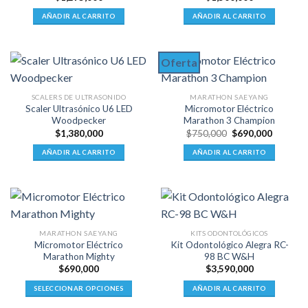
AÑADIR AL CARRITO
AÑADIR AL CARRITO
Oferta
SCALERS DE ULTRASONIDO
MARATHON SAEYANG
Scaler Ultrasónico U6 LED
Micromotor Eléctrico
Woodpecker
Marathon 3 Champion
El
El
$
1,380,000
$
750,000
$
690,000
precio
precio
original
actual
AÑADIR AL CARRITO
AÑADIR AL CARRITO
era:
es:
$750,000.
$690,00
MARATHON SAEYANG
KITS ODONTOLÓGICOS
Micromotor Eléctrico
Kit Odontológico Alegra RC-
Marathon Mighty
98 BC W&H
$
690,000
$
3,590,000
SELECCIONAR OPCIONES
AÑADIR AL CARRITO
Este