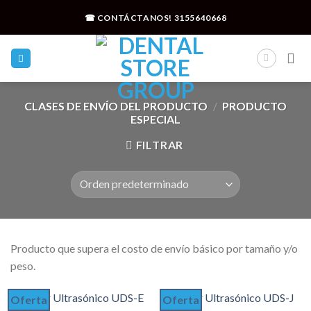
Skip
☎ CONTÁCTANOS!
3155640668
to
content
CLASES DE ENVÍO DEL PRODUCTO
/
PRODUCTO
ESPECIAL
FILTRAR
Producto que supera el costo de envío básico por tamaño y/o
peso.
Oferta
Oferta